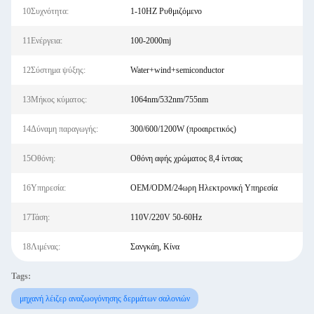
10Συχνότητα:
1-10HZ Ρυθμιζόμενο
11Ενέργεια:
100-2000mj
12Σύστημα ψύξης:
Water+wind+semiconductor
13Μήκος κύματος:
1064nm/532nm/755nm
14Δύναμη παραγωγής:
300/600/1200W (προαιρετικός)
15Οθόνη:
Οθόνη αφής χρώματος 8,4 ίντσας
16Υπηρεσία:
OEM/ODM/24ωρη Ηλεκτρονική Υπηρεσία
17Τάση:
110V/220V 50-60Hz
18Λιμένας:
Σανγκάη, Κίνα
Tags:
μηχανή λέιζερ αναζωογόνησης δερμάτων σαλονιών