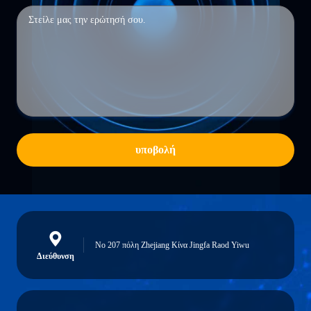
υποβολή
Νο 207 πόλη Zhejiang Κίνα Jingfa Raod Yiwu
Διεύθυνση