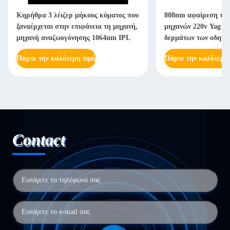
Κηρήθρα 3 λέιζερ μήκους κύματος που
808nm αφαίρεση τρίχ
ξαναέρχεται στην επιφάνεια τη μηχανή,
μηχανών 220v Yag α
μηχανή αναζωογόνησης 1064nm IPL
δερμάτων των οδηγή
Πάρτε την καλύτερη τιμή
Πάρτε την καλύτερη
Contact