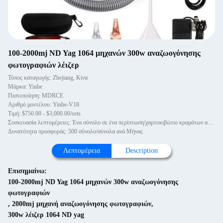
2
/
5
100-2000mj ND Yag 1064 μηχανών 300w αναζωογόνησης
φωτογραφιών λέιζερ
Τόπος καταγωγής: Zhejiang, Κίνα
Μάρκα: Yinhe
Πιστοποίηση: MDRCE
Αριθμό μοντέλου: Yinhe-V18
Τιμή: $750.00 - $3,000.00/sets
Συσκευασία λεπτομέρειες: Ένα σύνολο σε ένα περίπτωση/χαρτοκιβώτιο κραμάτων αλουμινίου. Ο podiatry ιατρικός εξοπλισμός αφαίρεσ
Δυνατότητα προσφοράς: 500 σύνολο/σύνολα ανά Μήνας
Λεπτομέρεια
Description
Επισημαίνω:
100-2000mj ND Yag 1064 μηχανών 300w αναζωογόνησης
φωτογραφιών
,
2000mj μηχανή αναζωογόνησης φωτογραφιών
,
300w λέιζερ 1064 ND yag