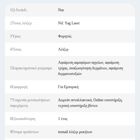
1Q-Switch:
Ναι
2Τύπος λέιζερ:
Nd: Yag Laser
3Ύφος:
Φορητός
4Τύπος:
Λέιζερ
Αφαίρεση αιμοφόρων αγγείων, αφαίρεση
5Χαρακτηριστικό γνώρισμα:
τρίχας, αναζωογόνηση δερμάτων, αφαίρεση
δερματοστιξιών
6Εφαρμογή:
Για Εμπορική
7Υπηρεσία μεταπωλήσεων
Δωρεάν ανταλλακτικά, Online υποστήριξη,
παρεχόμενη:
τεχνική υποστήριξη βίντεο
8Εξουσιοδότηση:
1 έτος
9Όνομα προϊόντων:
toenail λέιζερ μυκήτων