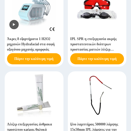
Άκρες 8 εξαρτήματα 1 H2O2
IPL SPR η επεξεργασία ακμής
μηχανών Hydrafacial στα σαφή
προστατευτικών διόπτρων
οξυγόνου μηχανής ομορφιάς
προστασίας ματιών λέιζερ
ΕΠΙΛΈΓΕΙ γυαλιά
Πάρτε την καλύτερη τιμή
Πάρτε την καλύτερη τιμή
Λέιζερ επεξεργασίας άνθρακα
ξένο λαμπτήρας 500000 λάμψης
προσώπου κρέμας θηλυκά
15x50mm IPL λάμψεις για την