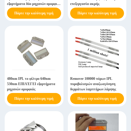
εξαρτήματα δύο μηχανών ομορφιάς
επεξεργασία ακμής
σιλικόνης ελεύθερα τύπος
Πάρτε την καλύτερη τιμή
Πάρτε την καλύτερη τιμή
προαιρετικός
480nm IPL το φίλτρο 640nm
Remover 100000 πόρων IPL
530nm ΕΠΙΛΈΓΕΙ εξαρτήματα
πυροβολισμών αναζωογόνηση
μηχανών ομορφιάς
δερμάτων λαμπτήρων λάμψης
Πάρτε την καλύτερη τιμή
Πάρτε την καλύτερη τιμή