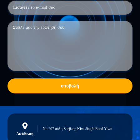
υποβολή
Νο 207 πόλη Zhejiang Κίνα Jingfa Raod Yiwu
Διεύθυνση