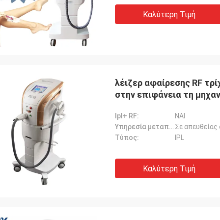
Καλύτερη Τιμή
λέιζερ αφαίρεσης RF τρ
στην επιφάνεια τη μηχα
Ipl+ RF:
ΝΑΙ
Υπηρεσία μεταπωλήσεων παρεχόμενη:
Σε απευθείας
Τύπος:
IPL
Καλύτερη Τιμή