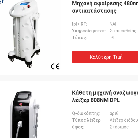
Μηχανή αφαίρεσης 480nm
αντικατάστασης
Ipl+ RF:
ΝΑΙ
Υπηρεσία μεταπωλήσεων παρεχόμενη:
Σε απευθείας
Τύπος:
IPL
Καλύτερη Τιμή
Κάθετη μηχανή αναζωογ
λέιζερ 808NM DPL
Q-διακόπτης:
αριθ.
Τύπος λέιζερ:
Λέιζερ διόδο
ύφος:
Στάσιμος