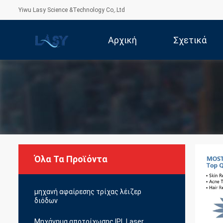
Yiwu Lasy Science &Technology Co,.Ltd
Αρχική
Σχετικά
Σελίδα
Με Εμάς
Όλα Τα Προϊόντα
μηχανή αφαίρεσης τρίχας λέιζερ
διόδων
Μηχάνημα αποτρίχωσης IPL Laser