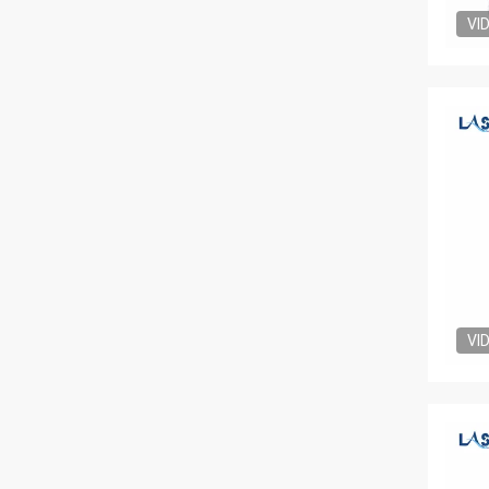
VI
VI