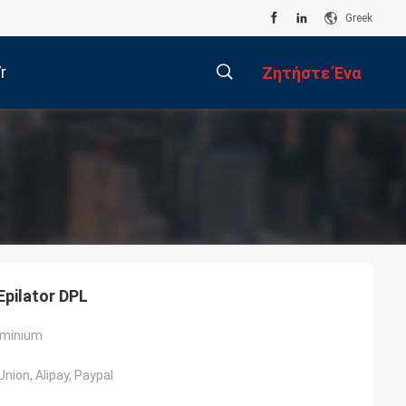
Greek
r
Ζητήστε Ένα
Απόσπασμα
描
述
pilator DPL
iminium
nion, Alipay, Paypal