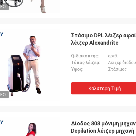
DEO
Στάσιμο DPL λέιζερ αφα
λέιζερ Alexandrite
Q-διακόπτης:
αριθ.
Τύπος λέιζερ:
Λέιζερ διόδο
Ύφος:
Στάσιμος
Καλύτερη Τιμή
DEO
Δίοδος 808 μόνιμη μηχαν
Depilation λέιζερ μηχανή