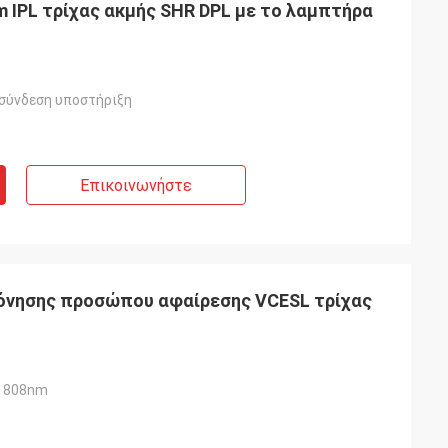
 IPL τρίχας ακμής SHR DPL με το λαμπτήρα
 σύνδεση υποστήριξη
Επικοινωνήστε
όνησης προσώπου αφαίρεσης VCESL τρίχας
υ 808nm