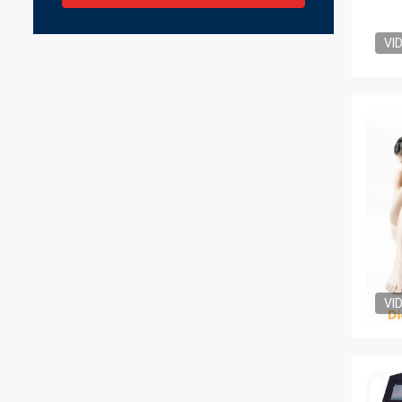
VI
VI