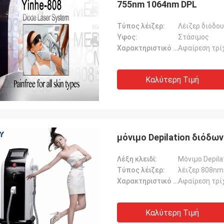
755nm 1064nm DPL
Τύπος λέιζερ:
Λέιζερ διόδο
Ύφος:
Στάσιμος
Χαρακτηριστικό γνώρισμα:
Αφαίρεση τρί
Καλύτερη Τιμή
μόνιμο Depilation διόδω
Λέξη κλειδί:
Μόνιμο Depila
Τύπος λέιζερ:
λέιζερ 808nm
Χαρακτηριστικό γνώρισμα:
Αφαίρεση τρί
Καλύτερη Τιμή