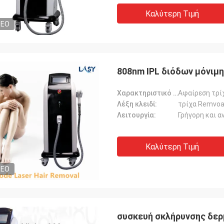
Καλύτερη Τιμή
DEO
808nm IPL διόδων μόνιμ
Χαρακτηριστικό γνώρισμα:
Αφαίρεση τρί
Λέξη κλειδί:
τρίχα Remvoal
Λειτουργία:
Γρήγορη και α
Καλύτερη Τιμή
DEO
συσκευή σκλήρυνσης δερ