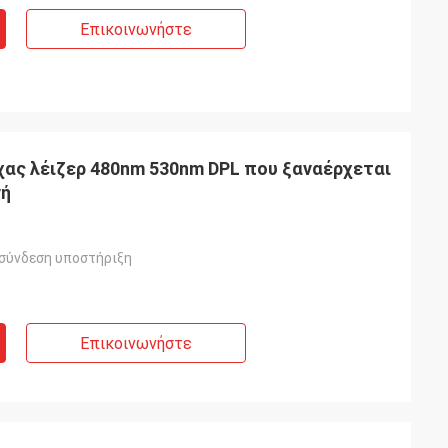
Επικοινωνήστε
ίχας λέιζερ 480nm 530nm DPL που ξαναέρχεται
νή
 σύνδεση υποστήριξη
Επικοινωνήστε