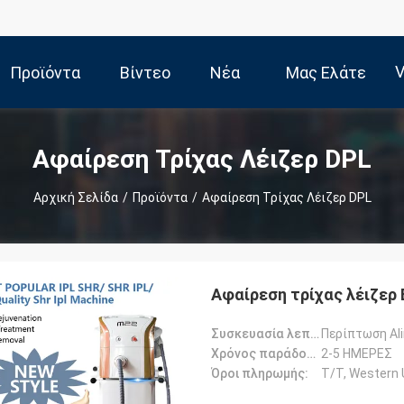
V
Προϊόντα
Βίντεο
Νέα
Μας Ελάτε
Σε Επαφή
Αφαίρεση Τρίχας Λέιζερ DPL
Αρχική Σελίδα
/
Προϊόντα
/
Αφαίρεση Τρίχας Λέιζερ DPL
Με
Αφαίρεση τρίχας λέιζερ E
Συσκευασία λεπτομέρειες:
Περίπτωση Al
Χρόνος παράδοσης:
2-5 ΗΜΕΡΕΣ
Όροι πληρωμής:
T/T, Western U