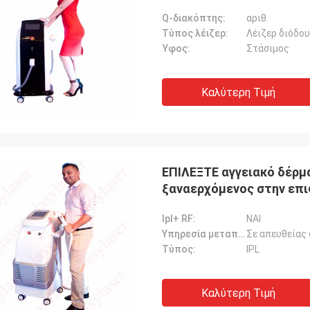
Q-διακόπτης:
αριθ.
Τύπος λέιζερ:
Λέιζερ διόδο
Ύφος:
Στάσιμος
Καλύτερη Τιμή
ΕΠΙΛΕΞΤΕ αγγειακό δέρμα
ξαναερχόμενος στην επι
Ipl+ RF:
ΝΑΙ
Υπηρεσία μεταπωλήσεων παρεχόμενη:
Τύπος:
IPL
Καλύτερη Τιμή