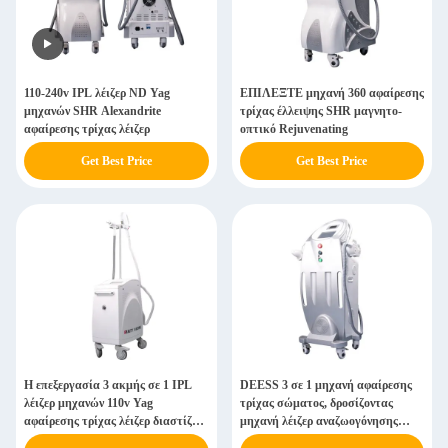
110-240v IPL λέιζερ ND Yag
ΕΠΙΛΕΞΤΕ μηχανή 360 αφαίρεσης
μηχανών SHR Alexandrite
τρίχας έλλειψης SHR μαγνητο-
αφαίρεσης τρίχας λέιζερ
οπτικό Rejuvenating
Get Best Price
Get Best Price
Η επεξεργασία 3 ακμής σε 1 IPL
DEESS 3 σε 1 μηχανή αφαίρεσης
λέιζερ μηχανών 110v Yag
τρίχας σώματος, δροσίζοντας
αφαίρεσης τρίχας λέιζερ διαστίζει
μηχανή λέιζερ αναζωογόνησης
την αφαίρεση
δερμάτων πάγου