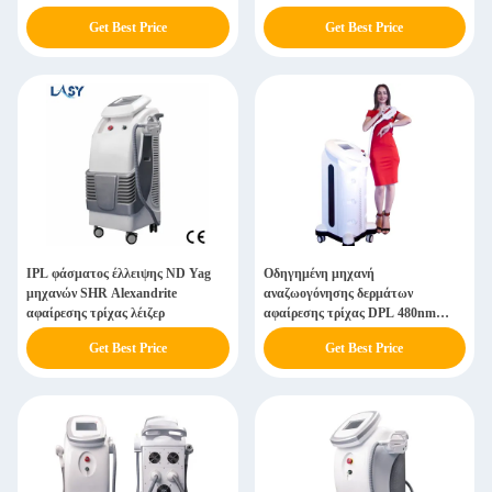
Get Best Price
Get Best Price
IPL φάσματος έλλειψης ND Yag
Οδηγημένη μηχανή
μηχανών SHR Alexandrite
αναζωογόνησης δερμάτων
αφαίρεσης τρίχας λέιζερ
αφαίρεσης τρίχας DPL 480nm
Elight SHR IPL 530NM
Get Best Price
Get Best Price