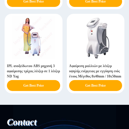
Get Best Price
Get Best Price
IPL ανοξείδωτου ABS μηχανή 3
Αφαίρεση μαλλιών με λέιζερ
αφαίρεσης τρίχας λέιζερ σε 1 λέιζερ
υψηλής ενέργειας με εγγύηση ενός
ND Yag
έτους Μέγεθος 8x40mm / 10x50mm
Get Best Price
Get Best Price
Contact