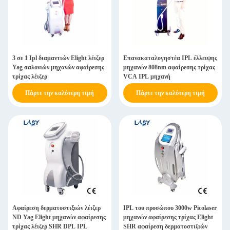
3 σε 1 Ipl διαμαντιών Elight λέιζερ
Επανακαταλογηστέα IPL έλλειψης
Yag σαλονιών μηχανών αφαίρεσης
μηχανών 808nm αφαίρεσης τρίχας
τρίχας λέιζερ
VCA IPL μηχανή
Πάρτε την καλύτερη τιμή
Πάρτε την καλύτερη τιμή
Αφαίρεση δερματοστιξιών λέιζερ
IPL του προσώπου 3000w Picolaser
ND Yag Elight μηχανών αφαίρεσης
μηχανών αφαίρεσης τρίχας Elight
τρίχας λέιζερ SHR DPL IPL
SHR αφαίρεση δερματοστιξιών