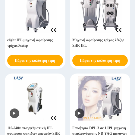
elight IPL μηχανή αφαίρεσης
Μηχανή αφαίρεσης τρίχας λέιζερ
τρίχας λέιζερ
SHR IPL
Πάρτε την καλύτερη τιμή
Πάρτε την καλύτερη τιμή
110-240v επαγγελματική IPL
Γεννήτρια DPL 3 σε 1 IPL μηχανή
αφαίρεση φακίδων μηχανών SHR
αναζωογόνησης ND YAG μηχανών