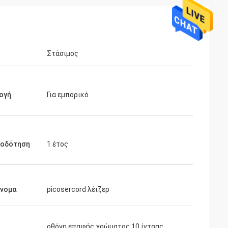
Στάσιμος
ογή
Για εμπορικό
ιοδότηση
1 έτος
όνομα
picosercord λέιζερ
οθόνη επαφής χρώματος 10 ίντσας