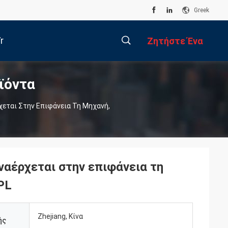
Greek
r
Ζητήστε Ένα
ϊόντα
Απόσπασμα
描
χεται Στην Επιφάνεια Τη Μηχανή,
述
ναέρχεται στην επιφάνεια τη
PL
Zhejiang, Κίνα
ής