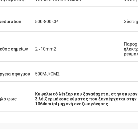
seduration
500-800 CP
Σύστη
Παροχ
εθος σημείων
2~10mm2
ηλεκτ
ρεύμα
ργεια σφυγμού
500MJ/CM2
Κυψελωτό λέιζερ που ξαναέρχεται στην επιφάν
ηλό φως
3 λέιζερ μήκους κύματος που ξαναέρχεται στην
1064nm ipl μηχανή αναζωογόνησης