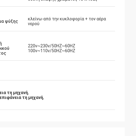
κλείνω-από την κυκλοφορία + τον αέρα
μα ψύξης
νερού
ή
220v~230v/50HZ~60HZ
ρικού
100v~110v/50HZ~60HZ
τος
εια τη μηχανή
,
 επιφάνεια τη μηχανή
,