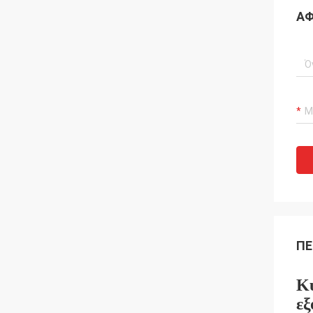
ΑΦ
ΠΕ
Κυ
εξ