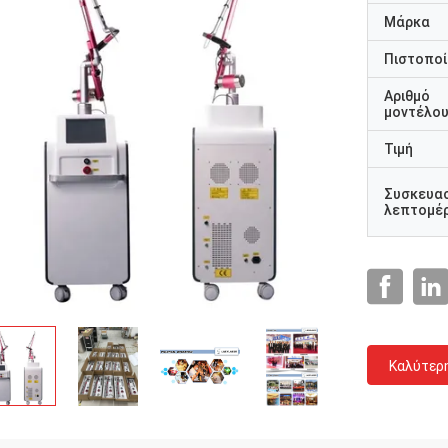
Μάρκα
Πιστοποί
Αριθμό
μοντέλο
Τιμή
Συσκευα
λεπτομέρ
Καλύτερ