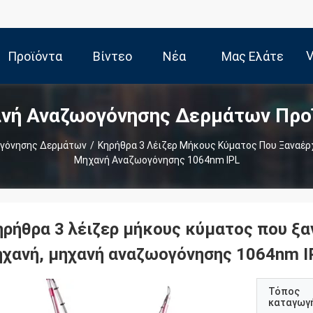
V
Προϊόντα
Βίντεο
Νέα
Μας Ελάτε
νή Αναζωογόνησης Δερμάτων Προ
Σε Επαφή
γόνησης Δερμάτων
/
Κηρήθρα 3 Λέιζερ Μήκους Κύματος Που Ξαναέρ
Μηχανή Αναζωογόνησης 1064nm IPL
Με
ηρήθρα 3 λέιζερ μήκους κύματος που ξα
ηχανή, μηχανή αναζωογόνησης 1064nm I
Τόπος
καταγωγ