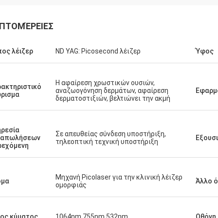
ΠΤΟΜΈΡΕΙΕΣ
ος λέιζερ
ND YAG: Picosecond λέιζερ
Ύφος
Η αφαίρεση χρωστικών ουσιών,
ακτηριστικό
αναζωογόνηση δερμάτων, αφαίρεση
Εφαρμ
ρισμα
δερματοστιξιών, βελτιώνει την ακμή
ρεσία
Σε απευθείας σύνδεση υποστήριξη,
ταπωλήσεων
Εξουσ
τηλεοπτική τεχνική υποστήριξη
ρεχόμενη
Μηχανή Picolaser για την κλινική λέιζερ
ομα
Άλλο 
ομορφιάς
ος κύματος
1064nm 755nm 532nm
Οθόνη