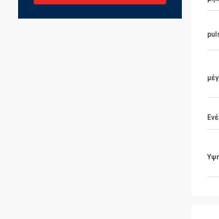
pul
μέγ
Ενέ
Υψ