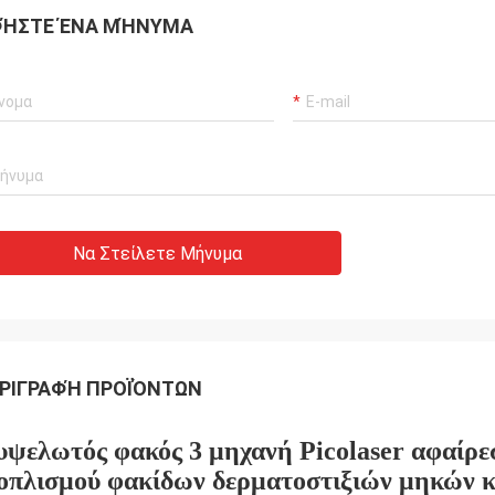
ΉΣΤΕ ΈΝΑ ΜΉΝΥΜΑ
Να Στείλετε Μήνυμα
ΡΙΓΡΑΦΉ ΠΡΟΪΌΝΤΩΝ
ψελωτός φακός 3 μηχανή Picolaser αφαίρεσ
οπλισμού φακίδων δερματοστιξιών μηκών κύ