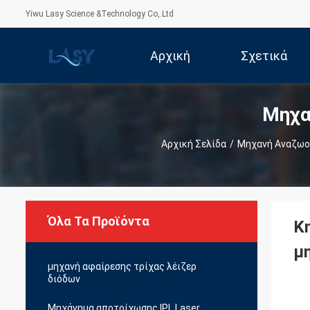
Yiwu Lasy Science &Technology Co,.Ltd
Αρχική
Σχετικά
Μηχα
Σελίδα
Με Εμάς
Αρχική Σελίδα
/
Μηχανή Αναζωο
Όλα Τα Προϊόντα
Κ
μ
μηχανή αφαίρεσης τρίχας λέιζερ
διόδων
Μηχάνημα αποτρίχωσης IPL Laser