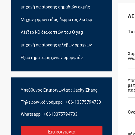
μηχανή αφαίρεσης σημαδιών ακμής
ΛΕ
Μηχανή φροντίδας δέρματος λέιζερ
Τύπ
Λέιζερ ND διακοπτών του Q yag
μηχανή αφαίρεσης φλεβών αραχνών
Χαρ
Εξαρτήματα μηχανών ομορφιάς
γνώ
Υπη
με
Υπεύθυνος Επικοινωνίας :
Jacky Zhang
πα
Τηλεφωνικό νούμερο :
+86-13375794733
Όν
Whatsapp :
+8613375794733
Επικοινωνία
μήκ