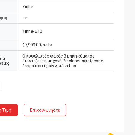
Yinhe
ηση
ce
Yinhe-C10
υ
$7,999.00/sets
Ο κυψελωτός φακός 3 μήκη κύματος
σία
διαστίζει τη μηχανή Picolaser αφαίρεσης
ειες
δερματοστιξιών λέιζερ Pico
η Τιμή
Επικοινωνήστε