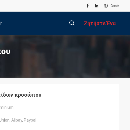
Greek
r
Ζητήστε Ένα
Απόσπασμα
描
που
述
υτίδων προσώπου
iminium
nion, Alipay, Paypal