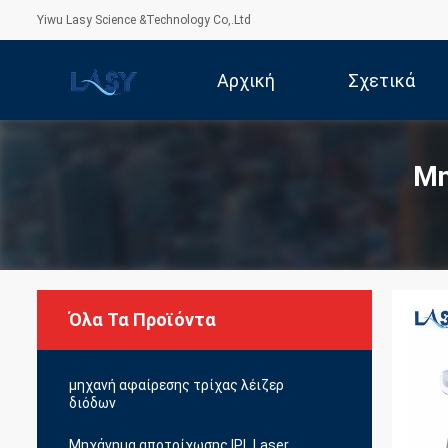
Yiwu Lasy Science &Technology Co,.Ltd
Αρχική
Σχετικά
Σελίδα
Με Εμάς
Μη
Όλα Τα Προϊόντα
μηχανή αφαίρεσης τρίχας λέιζερ
διόδων
Μηχάνημα αποτρίχωσης IPL Laser