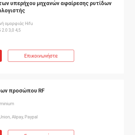
άτων υπερήχου μηχανών αφαίρεσης ρυτίδων
ολογιστής
νή ομορφιάς Hifu
 2.0 3,0 4,5
Επικοινωνήστε
δων προσώπου RF
iminium
nion, Alipay, Paypal