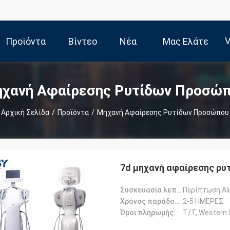
V
Προϊόντα
Βίντεο
Νέα
Μας Ελάτε
Σε Επαφή
χανή Αφαίρεσης Ρυτίδων Προσώ
Αρχική Σελίδα
/
Προϊόντα
/
Μηχανή Αφαίρεσης Ρυτίδων Προσώπου
Με
7d μηχανή αφαίρεσης ρ
Συσκευασία λεπτομέρειες:
Περίπτωση Al
Χρόνος παράδοσης:
2-5 ΗΜΕΡΕΣ
Όροι πληρωμής:
T/T, Western U