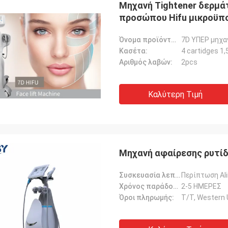
Μηχανή Tightener δερμ
προσώπου Hifu μικροϋπ
Όνομα προϊόντων:
7D ΥΠΕΡ μηχα
Κασέτα:
4 cartidges 1,5
Αριθμός λαβών:
2pcs
Καλύτερη Τιμή
Μηχανή αφαίρεσης ρυτί
Συσκευασία λεπτομέρειες:
Περίπτωση Al
Χρόνος παράδοσης:
2-5 ΗΜΕΡΕΣ
Όροι πληρωμής:
T/T, Western U