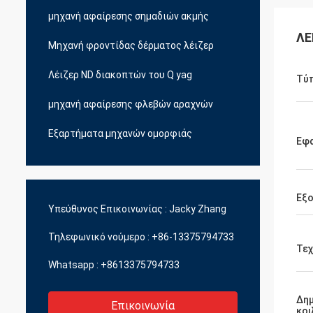
μηχανή αφαίρεσης σημαδιών ακμής
ΛΕ
Μηχανή φροντίδας δέρματος λέιζερ
Λέιζερ ND διακοπτών του Q yag
Τύ
μηχανή αφαίρεσης φλεβών αραχνών
Εξαρτήματα μηχανών ομορφιάς
Εφ
Εξ
Υπεύθυνος Επικοινωνίας :
Jacky Zhang
Τηλεφωνικό νούμερο :
+86-13375794733
Τεχ
Whatsapp :
+8613375794733
Δημ
Επικοινωνία
κοι