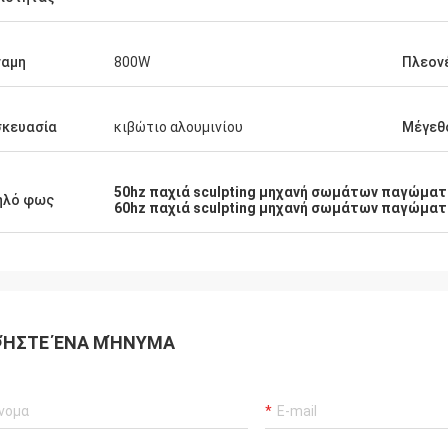
ναμη
800W
Πλεον
σκευασία
κιβώτιο αλουμινίου
Μέγεθ
50hz παχιά sculpting μηχανή σωμάτων παγώμα
ηλό φως
60hz παχιά sculpting μηχανή σωμάτων παγώμα
ΉΣΤΕ ΈΝΑ ΜΉΝΥΜΑ