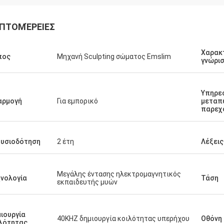
ΠΤΟΜΈΡΕΙΕΣ
Χαρακ
πος
Μηχανή Sculpting σώματος Emslim
γνώρι
Υπηρε
αρμογή
Για εμπορικό
μεταπ
παρεχ
ουσιοδότηση
2 έτη
Λέξεις
Μεγάλης έντασης ηλεκτρομαγνητικός
νολογία
Τάση
εκπαιδευτής μυών
ιουργία
40KHZ δημιουργία κοιλότητας υπερήχου
Οθόνη
λότητας