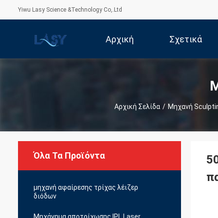
Yiwu Lasy Science &Technology Co,.Ltd
Αρχική
Σχετικά
Σελίδα
Με Εμάς
Μ
Αρχική Σελίδα
/
Μηχανή Sculpt
Όλα Τα Προϊόντα
5
π
μηχανή αφαίρεσης τρίχας λέιζερ
διόδων
Μηχάνημα αποτρίχωσης IPL Laser