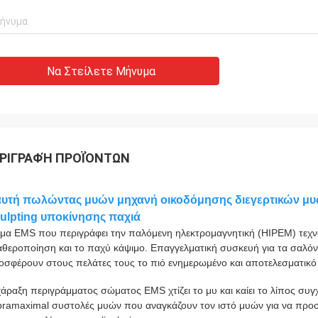
Να Στείλετε Μήνυμα
ΡΙΓΡΑΦΉ ΠΡΟΪΌΝΤΩΝ
υτή πωλώντας μυών μηχανή οικοδόμησης διεγερτικών μ
ulpting υποκίνησης παχιά
μα EMS που περιγράφει την παλόμενη ηλεκτρομαγνητική (HIPEM) τεχν
αθεροποίηση και το παχύ κάψιμο. Επαγγελματική συσκευή για τα σαλόν
οσφέρουν στους πελάτες τους το πιό ενημερωμένο και αποτελεσματικό 
χάραξη περιγράμματος σώματος EMS χτίζει το μυ και καίει το λίπος συ
pramaximal συστολές μυών που αναγκάζουν τον ιστό μυών για να προ