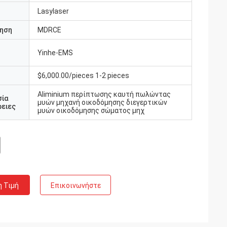
Lasylaser
ηση
MDRCE
Yinhe-EMS
υ
$6,000.00/pieces 1-2 pieces
Aliminium περίπτωσης καυτή πωλώντας
σία
μυών μηχανή οικοδόμησης διεγερτικών
ειες
μυών οικοδόμησης σώματος μηχ
η Τιμή
Επικοινωνήστε