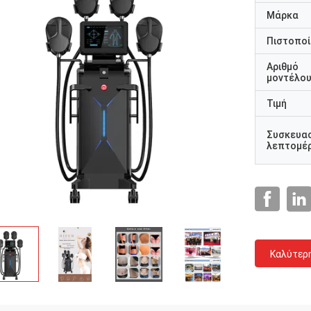
Μάρκα
Πιστοποί
Αριθμό
μοντέλο
Τιμή
Συσκευα
λεπτομέρ
Καλύτερ