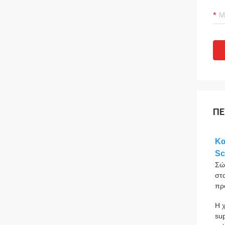
ΠΕ
Κα
Sc
Σώ
στ
πρ
Η 
su