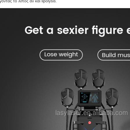
γοντας το λίπος αν και lipolysis.