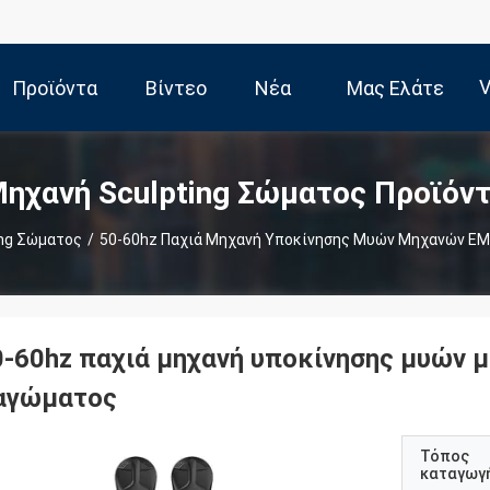
V
Προϊόντα
Βίντεο
Νέα
Μας Ελάτε
Σε Επαφή
ηχανή Sculpting Σώματος Προϊόν
ing Σώματος
/
50-60hz Παχιά Μηχανή Υποκίνησης Μυών Μηχανών EM
Με
0-60hz παχιά μηχανή υποκίνησης μυών 
αγώματος
Τόπος
καταγωγ