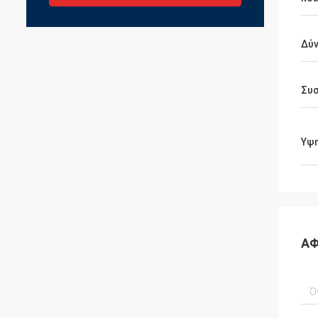
Δύ
Συ
Υψ
ΑΦ