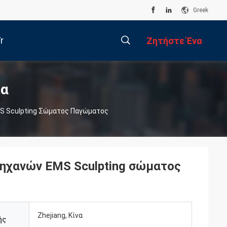
Greek
r
Ζητήστε Ένα
Απόσπασμα
描
τα
S Sculpting Σώματος Παγώματος
述
μηχανών EMS Sculpting σώματος
Zhejiang, Κίνα
ής