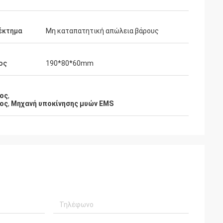
έκτημα
Μη καταπατητική απώλεια βάρους
ος
190*80*60mm
τος
,
τος
,
Μηχανή υποκίνησης μυών EMS