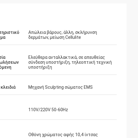
τηριστικό
Απώλεια βάρους, άλλη, σκλήρυνση
σμα
δερμάτων, μείωση Cellulite
σία
Ελεύθερα ανταλλακτικά, σε απευθείας
ωλήσεων
σύνδεση υποστήριξη, τηλεοπτική τεχνική
όμενη
υποστήριξη
 κλειδιά
Μηχανή Sculpting σώματος EMS
110V/220V 50-60Hz
Οθόνη χρώματος αφής 10,4 ίντσας