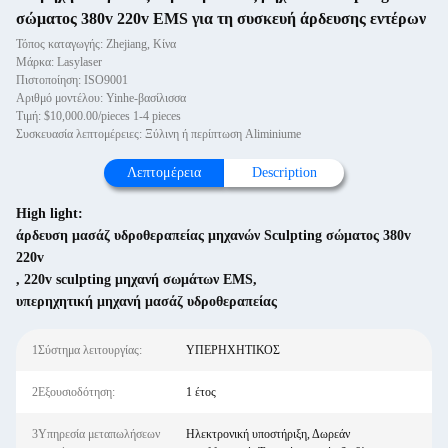
σώματος 380v 220v EMS για τη συσκευή άρδευσης εντέρων
Τόπος καταγωγής: Zhejiang, Κίνα
Μάρκα: Lasylaser
Πιστοποίηση: ISO9001
Αριθμό μοντέλου: Yinhe-βασίλισσα
Τιμή: $10,000.00/pieces 1-4 pieces
Συσκευασία λεπτομέρειες: Ξύλινη ή περίπτωση Aliminiume
Λεπτομέρεια
Description
High light:
άρδευση μασάζ υδροθεραπείας μηχανών Sculpting σώματος 380v
220v
,
220v sculpting μηχανή σωμάτων EMS
,
υπερηχητική μηχανή μασάζ υδροθεραπείας
1Σύστημα λειτουργίας:
ΥΠΕΡΗΧΗΤΙΚΟΣ
2Εξουσιοδότηση:
1 έτος
3Υπηρεσία μεταπωλήσεων
Ηλεκτρονική υποστήριξη, Δωρεάν