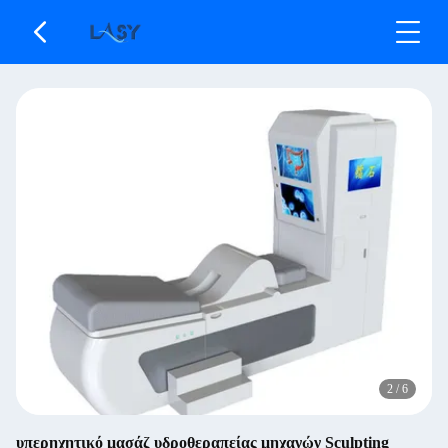
2
/
6
υπερηχητικό μασάζ υδροθεραπείας μηχανών Sculpting