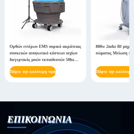
Ορθών εντέρων EMS ουρικό ακράτειας
800w 2mhz Rf μηχαν
συσκευών ανυψωτικό κύστεων ισχίων
σώματος Μείωση κυτ
διεγερτικός μυών εκπαιδευτών 50hz
κολπικό
Πάρτε την καλύτερη τιμή
Πάρτε την καλύτερη
ΕΠΙΚΟΙΝΩΝΙΑ