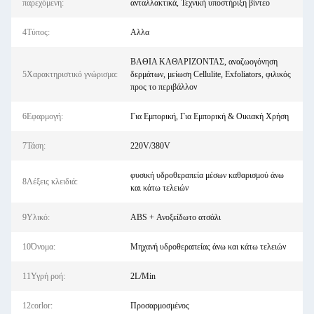
παρεχόμενη:
ανταλλακτικά, Τεχνική υποστήριξη βίντεο
4Τύπος:
Αλλα
ΒΑΘΙΑ ΚΑΘΑΡΙΖΟΝΤΑΣ, αναζωογόνηση
5Χαρακτηριστικό γνώρισμα:
δερμάτων, μείωση Cellulite, Exfoliators, φιλικός
προς το περιβάλλον
6Εφαρμογή:
Για Εμπορική, Για Εμπορική & Οικιακή Χρήση
7Τάση:
220V/380V
φυσική υδροθεραπεία μέσων καθαρισμού άνω
8Λέξεις κλειδιά:
και κάτω τελειών
9Υλικό:
ABS + Ανοξείδωτο ατσάλι
10Όνομα:
Μηχανή υδροθεραπείας άνω και κάτω τελειών
11Υγρή ροή:
2L/Min
12corlor:
Προσαρμοσμένος