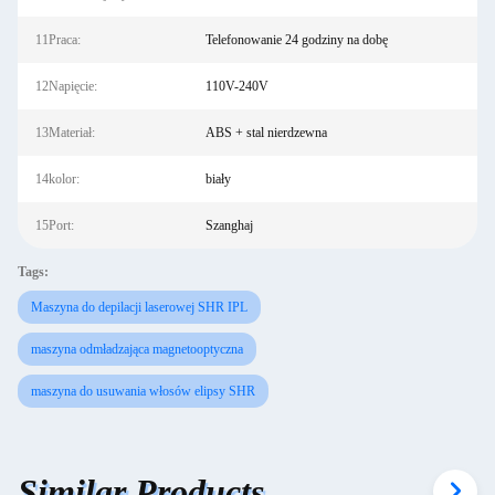
11Praca:
Telefonowanie 24 godziny na dobę
12Napięcie:
110V-240V
13Materiał:
ABS + stal nierdzewna
14kolor:
biały
15Port:
Szanghaj
Tags:
Maszyna do depilacji laserowej SHR IPL
maszyna odmładzająca magnetooptyczna
maszyna do usuwania włosów elipsy SHR
Similar Products