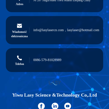
Nr 207 Jingfa Raod Yiwu Miasto Zhejiang Chiny
Adres
info@lasylasercn.com，lasylaser@hotmail.com
Wiadomość
elektroniczna
0086-579-81028989
Telefon
Yiwu Lasy Science &Technology Co,.Ltd