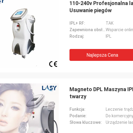
110-240v Profesjonalna 
Usuwanie piegów
IPL+ RF:
TAK
Zapewniona obsługa posprzedażna:
Wsparcie onli
Rodzaj:
IPL
Najlepsza Cena
Magneto DPL Maszyna IP
twarzy
Funkcja:
Podanie:
Do komercyjn
Słowa kluczowe:
Urządzenie l