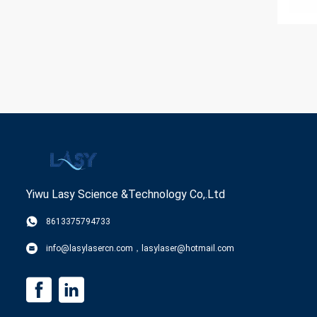
Yiwu Lasy Science &Technology Co,.Ltd
8613375794733
info@lasylasercn.com，lasylaser@hotmail.com