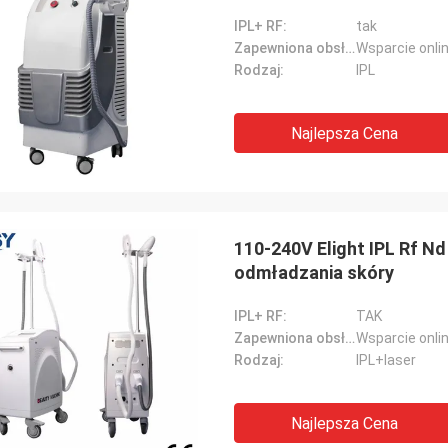
IPL+ RF:
tak
Zapewniona obsługa posprzedażna:
Wsparcie onli
Rodzaj:
IPL
Najlepsza Cena
110-240V Elight IPL Rf N
odmładzania skóry
IPL+ RF:
TAK
Zapewniona obsługa posprzedażna:
Wsparcie onli
Rodzaj:
IPL+laser
Najlepsza Cena