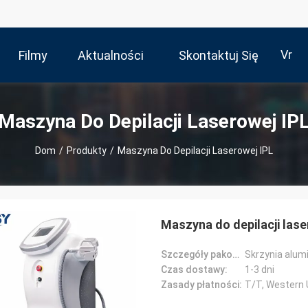
Vr
Filmy
Aktualności
Skontaktuj Się
Z Nami
Maszyna Do Depilacji Laserowej IP
Dom
/
Produkty
/
Maszyna Do Depilacji Laserowej IPL
Maszyna do depilacji lase
Szczegóły pakowania:
Skrzynia alum
Czas dostawy:
1-3 dni
Zasady płatności:
T/T, Western U