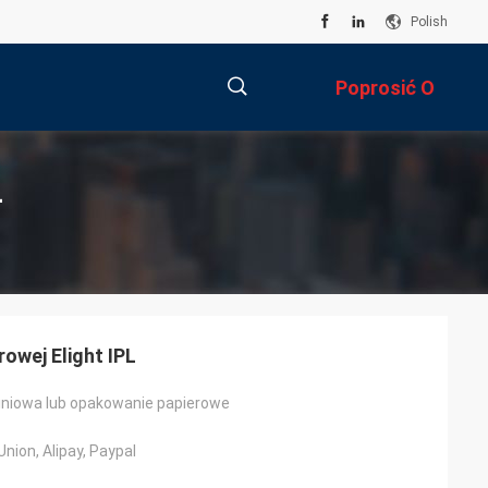
Polish
Poprosić O
Wycenę
描
L
述
rowej Elight IPL
iniowa lub opakowanie papierowe
nion, Alipay, Paypal