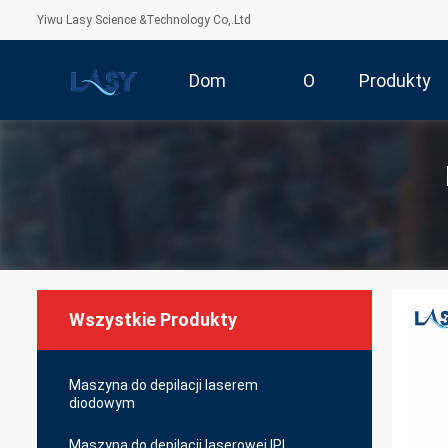
Yiwu Lasy Science &Technology Co,.Ltd
Dom
O
Produkty
Nas
Wszystkie Produkty
Maszyna do depilacji laserem
diodowym
Maszyna do depilacji laserowej IPL