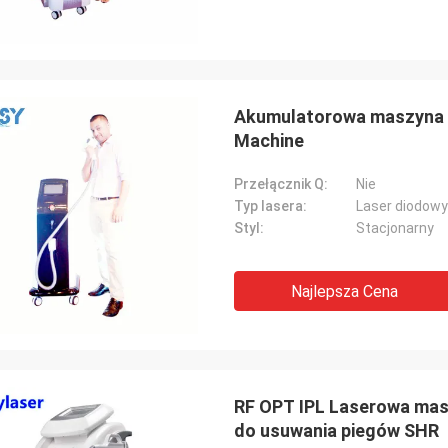
Akumulatorowa maszyna d
Machine
Przełącznik Q:
Nie
Typ lasera:
Laser diodow
Styl:
Stacjonarny
Najlepsza Cena
RF OPT IPL Laserowa mas
do usuwania piegów SHR