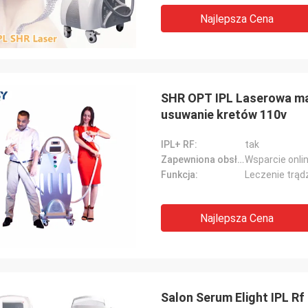
Najlepsza Cena
SHR OPT IPL Laserowa ma
usuwanie kretów 110v
IPL+ RF:
tak
Zapewniona obsługa posprzedażna:
Wsparcie onli
Funkcja:
Najlepsza Cena
Salon Serum Elight IPL R