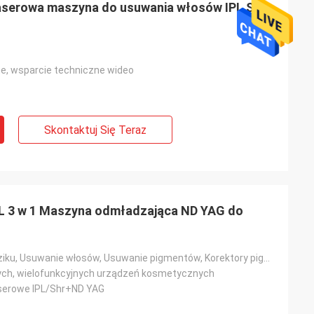
laserowa maszyna do usuwania włosów IPL SHR
ne, wsparcie techniczne wideo
Skontaktuj Się Teraz
L 3 w 1 Maszyna odmładzająca ND YAG do
Leczenie trądziku, Usuwanie włosów, Usuwanie pigmentów, Korektory pigmentacji, Usuwanie porów, Odmła
ych, wielofunkcyjnych urządzeń kosmetycznych
aserowe IPL/Shr+ND YAG