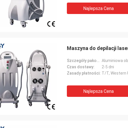
Najlepsza Cena
Maszyna do depilacji las
Szczegóły pakowania:
Aluminiowa o
Czas dostawy:
2-5 dni
Zasady płatności:
T/T, Western U
Najlepsza Cena