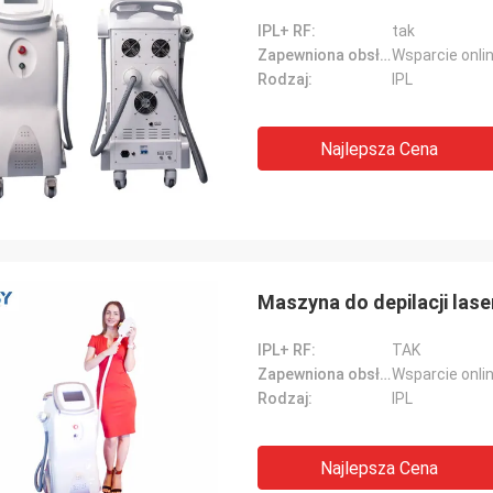
IPL+ RF:
tak
Zapewniona obsługa posprzedażna:
Wsparcie onli
Rodzaj:
IPL
Najlepsza Cena
Maszyna do depilacji lase
IPL+ RF:
TAK
Zapewniona obsługa posprzedażna:
Wsparcie onli
Rodzaj:
IPL
Najlepsza Cena