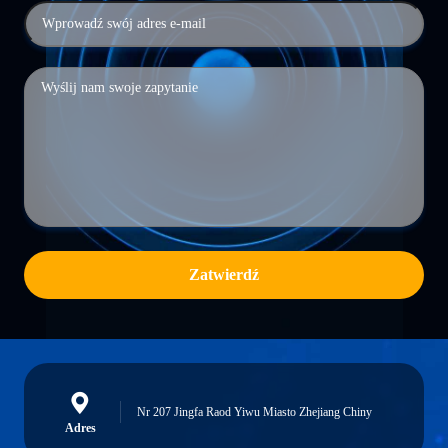
Zatwierdź
Nr 207 Jingfa Raod Yiwu Miasto Zhejiang Chiny
Adres