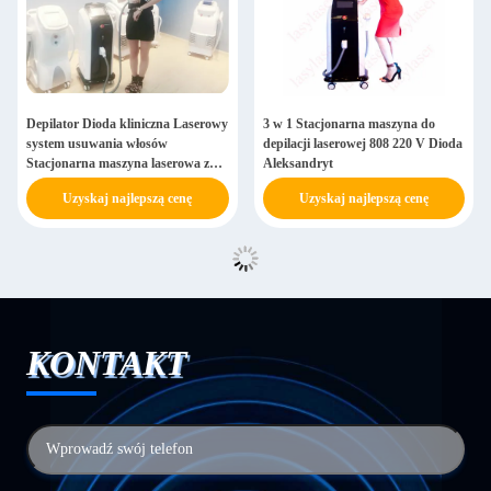
Depilator Dioda kliniczna Laserowy
3 w 1 Stacjonarna maszyna do
system usuwania włosów
depilacji laserowej 808 220 V Dioda
Stacjonarna maszyna laserowa z
Aleksandryt
diodą 808
Uzyskaj najlepszą cenę
Uzyskaj najlepszą cenę
KONTAKT