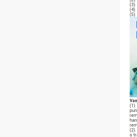
(3)
(4)
(5)
Van
(1)
pun
rem
han
rem
(2)
o t