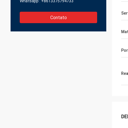
Whatsapp :
+8613375794733
Ser
Contato
Mat
Por
Rea
DE