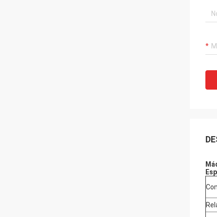
DE
Máq
Esp
Com
Rel