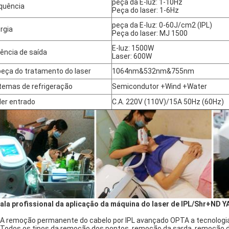
peça da E-luz: 1-10Hz
quência
Peça do laser: 1-6Hz
peça da E-luz: 0-60J/cm2 (IPL)
rgia
Peça do laser: MJ 1500
E-luz: 1500W
ência de saída
Laser: 600W
eça do tratamento do laser
1064nm&532nm&755nm
temas de refrigeração
Semicondutor +Wind +Water
er entrado
C.A. 220V (110V)/15A 50Hz (60Hz)
ala profissional da aplicação da máquina do laser de IPL/Shr+ND Y
. A remoção permanente do cabelo por IPL avançado OPTA a tecnologi
. Todos os tipos da remoção dos pontos, remoção da sarda, remoção 