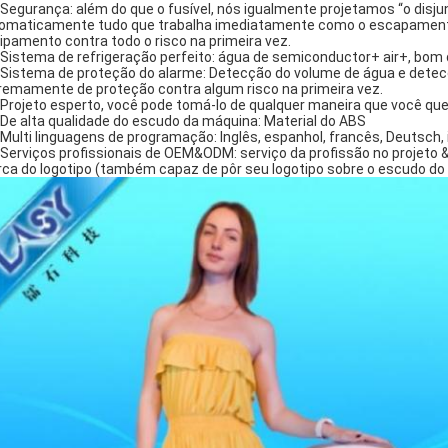
. Segurança: além do que o fusível, nós igualmente projetamos “o disju
omaticamente tudo que trabalha imediatamente como o escapamento 
ipamento contra todo o risco na primeira vez.
. Sistema de refrigeração perfeito: água de semiconductor+ air+, bo
. Sistema de proteção do alarme: Detecção do volume de água e dete
remamente de proteção contra algum risco na primeira vez.
. Projeto esperto, você pode tomá-lo de qualquer maneira que você que
. De alta qualidade do escudo da máquina: Material do ABS
. Multi linguagens de programação: Inglês, espanhol, francês, Deutsch, 
. Serviços profissionais de OEM&ODM: serviço da profissão no projeto & 
ca do logotipo (também capaz de pôr seu logotipo sobre o escudo do 