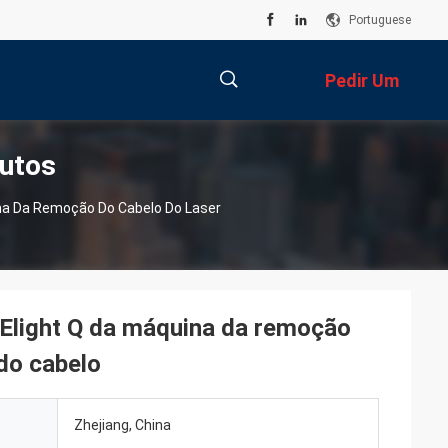
Portuguese
Pedir Um
dutos
Orçamento
描
ina Da Remoção Do Cabelo Do Laser
述
 Elight Q da máquina da remoção
do cabelo
Zhejiang, China