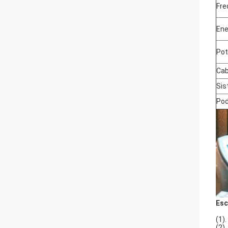
Fre
Ene
Pot
Cab
Sis
Pod
Esc
(1)
(2)