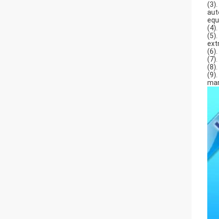
(3)
aut
equ
(4)
(5)
ext
(6)
(7)
(8)
(9)
mar