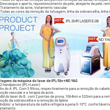
. Descasque o aperto, rejuvenescimento da pele, alvejante da pele, 
. Tratamento da acne, tratamento vascular
. Todas as cores da remoção da tatuagem, linha da sobrancelha, linh
tagens da máquina do laser de IPL/Shr+ND YAG
. 2 handpieces (IPL+Laser):
ho do A. IPL: Com 5 filtros, respectivamente para a remoção do cabel
oção vascular e a terapia da acne…
dld do laser do B.: com 2 pontas de prova, 1064nm e 532nm para a re
oção da sobrancelha e a remoção do lipline
. Indolor: a temperatura da safira refrigera a pena 0-10°C. confortável
ratamento.