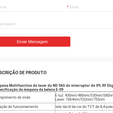
Enviar Mensagem
SCRIÇÃO DE PRODUTO
uina Multifunction do laser do ND YAG do interruptor do IPL RF El
ecificação da máquina da beleza E-09
E-luz: 430nm/480nm/530nm/580
primento de onda
Laser: 1064nm/532nm/755nm
ação de funcionamento
tela táctil da cor do TCT de 8,4 pol