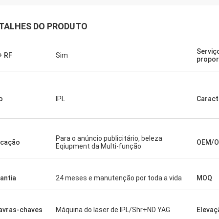
TALHES DO PRODUTO
Serviç
+ RF
Sim
propo
o
IPL
Caract
Para o anúncio publicitário, beleza
icação
OEM/
Eqiupment da Multi-função
antia
24 meses e manutenção por toda a vida
MOQ
avras-chaves
Máquina do laser de IPL/Shr+ND YAG
Elevaç