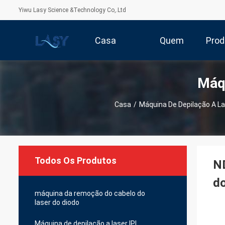
Yiwu Lasy Science &Technology Co,.Ltd
Casa
Quem
Prod
Máqu
Somos
Casa
/
Máquina De Depilação A La
Todos Os Produtos
ND
do
máquina da remoção do cabelo do
laser do diodo
Máquina de depilação a laser IPL