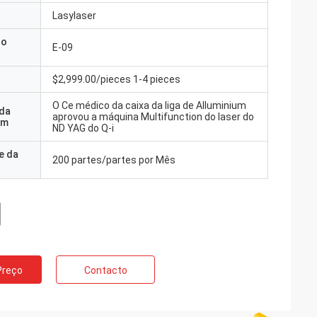
Lasylaser
do
E-09
$2,999.00/pieces 1-4 pieces
O Ce médico da caixa da liga de Alluminium
 da
aprovou a máquina Multifunction do laser do
em
ND YAG do Q-i
e da
200 partes/partes por Mês
Preço
Contacto