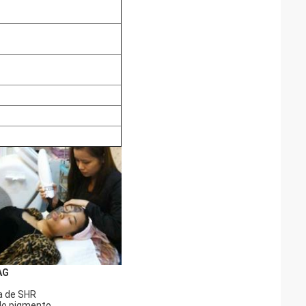
AG
a de SHR
do pigmento