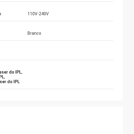
o
110V-240V
Branco
aser do IPL
,
PL
,
ser do IPL