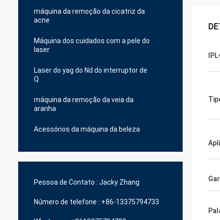
máquina da remoção da cicatriz da
acne
DE
Máquina dos cuidados com a pele do
laser
IPL
Laser do yag do Nd do interruptor de
Q
Tip
máquina da remoção da veia da
aranha
Acessórios da máquina da beleza
Apl
Gar
Pessoa de Contato :
Jacky Zhang
Número de telefone :
+86-13375794733
Pal