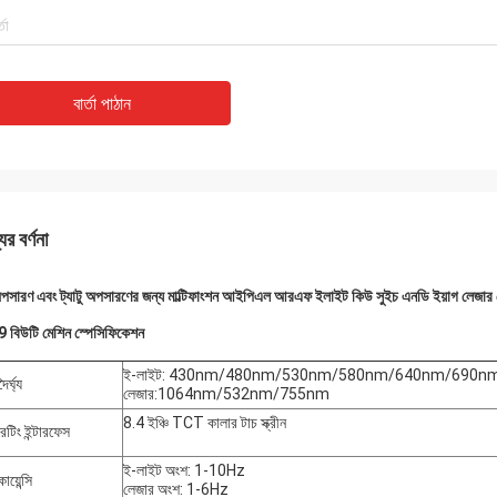
বার্তা পাঠান
ের বর্ণনা
অপসারণ এবং ট্যাটু অপসারণের জন্য মাল্টিফাংশন আইপিএল আরএফ ইলাইট কিউ সুইচ এনডি ইয়াগ লেজার 
 বিউটি মেশিন স্পেসিফিকেশন
ই-লাইট: 430nm/480nm/530nm/580nm/640nm/690n
ৈর্ঘ্য
লেজার:1064nm/532nm/755nm
8.4 ইঞ্চি TCT কালার টাচ স্ক্রীন
েটিং ইন্টারফেস
ই-লাইট অংশ: 1-10Hz
োয়েন্সি
লেজার অংশ: 1-6Hz