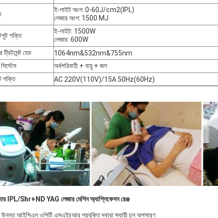
ই-লাইট অংশ: 0-60J/cm2(IPL)
ি
লেজার অংশ: 1500 MJ
ই-লাইট: 1500W
ুট শক্তি
লেজার: 600W
 ট্রিটমেন্ট হেড
1064nm&532nm&755nm
 সিস্টেম
অর্ধপরিবাহী + বায়ু + জল
ট শক্তি
AC 220V(110V)/15A 50Hz(60Hz)
দার IPL/Shr+ND YAG লেজার মেশিন অ্যাপ্লিকেশন রেঞ্জ
উন্নত আইপিএল ওপিটি এসএইচআর প্রযুক্তি দ্বারা স্থায়ী চুল অপসারণ