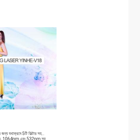
 জন্য যথাক্রমে 5টি ফিল্টার সহ…
 2 প্রোব, 1064nm এবং 532nm সহ