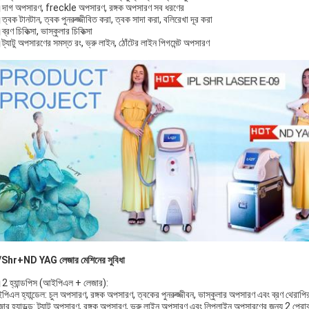
দাগ অপসারণ, freckle অপসারণ, রঙ্গক অপসারণ সব ধরণের
্বক টানটান, ত্বক পুনরুজ্জীবিত করা, ত্বক সাদা করা, বলিরেখা দূর করা
্রণ চিকিত্সা, ভাস্কুলার চিকিত্সা
ট্যাটু অপসারণের সমস্ত রং, ভ্রু লাইন, ঠোঁটের লাইন পিগমেন্ট অপসারণ
Shr+ND YAG লেজার মেশিনের সুবিধা
2 হ্যান্ডপিস (আইপিএল + লেজার):
এল হ্যান্ডেল: চুল অপসারণ, রঙ্গক অপসারণ, ত্বকের পুনরুজ্জীবন, ভাস্কুলার অপসারণ এবং ব্রণ থেরাপির
জার হ্যান্ডল্ড: ট্যাটু অপসারণ, রঙ্গক অপসারণ, ভ্রু লাইন অপসারণ এবং লিপলাইন অপসারণের জন্য