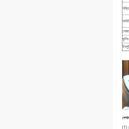
শক্ত
আউটপ
লেজার
কুলিং
ইনপু
পেশা
(1)।