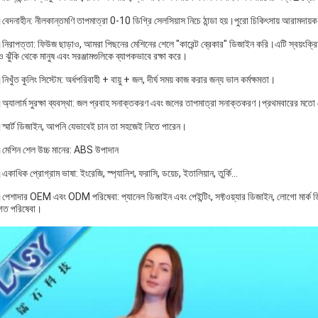
বেদনাহীন: নীলকান্তমণি তাপমাত্রা 0-10 ডিগ্রি সেলসিয়াস নিচে ঠান্ডা হয়।পুরো চিকিৎসায় আরামদায
নিরাপত্তা: ফিউজ ছাড়াও, আমরা পিছনের মেশিনের শেলে "কারেন্ট ব্রেকার" ডিজাইন করি।এটি স্বয়ংক্রিয
ঝুঁকি থেকে মানুষ এবং সরঞ্জামগুলিকে ব্যাপকভাবে রক্ষা করে।
িখুঁত কুলিং সিস্টেম: অর্ধপরিবাহী + বায়ু + জল, দীর্ঘ সময় কাজ করার জন্য ভাল কর্মক্ষমতা।
অ্যালার্ম সুরক্ষা ব্যবস্থা: জল প্রবাহ সনাক্তকরণ এবং জলের তাপমাত্রা সনাক্তকরণ।প্রথমবারের মতো য
স্মার্ট ডিজাইন, আপনি যেভাবেই চান তা সহজেই নিতে পারেন।
মেশিন শেল উচ্চ মানের: ABS উপাদান
কাধিক প্রোগ্রাম ভাষা: ইংরেজি, স্প্যানিশ, ফরাসি, ডয়েচ, ইতালিয়ান, তুর্কি…
পেশাদার OEM এবং ODM পরিষেবা: প্যানেল ডিজাইন এবং পেইন্টিং, সফ্টওয়্যার ডিজাইন, লোগো মার্ক ডি
গত পরিষেবা।