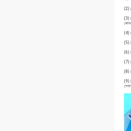
(2)।
(3)।
কোনও 
(4)।ন
(5)।
(6)।
(7)।
(8)।এ
(9)।
পেশা