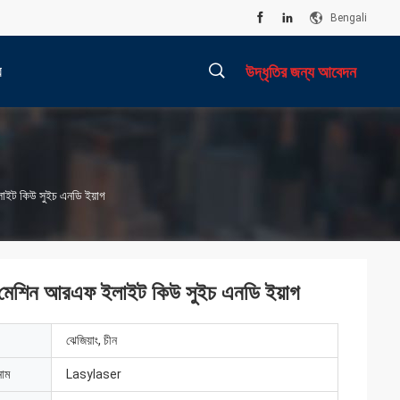
Bengali
র
উদ্ধৃতির জন্য আবেদন
描
ইলাইট কিউ সুইচ এনডি ইয়াগ
述
ভাল মেশিন আরএফ ইলাইট কিউ সুইচ এনডি ইয়াগ
ঝেজিয়াং, চীন
নাম
Lasylaser