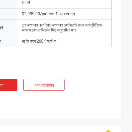
ই-09
$2,999.00/pieces 1-4 pieces
চুল অপসারণ এবং ট্যাটু অপসারণ প্ল্যাটফর্মের জন্য অ্যালুমিনিয়াম
রণ
অ্যালয় কেস মেডিকেল সিই অনুমোদিত মাল্
া
প্রতি মাসে 200 পিস/পিস
াম
এখন যোগাযোগ