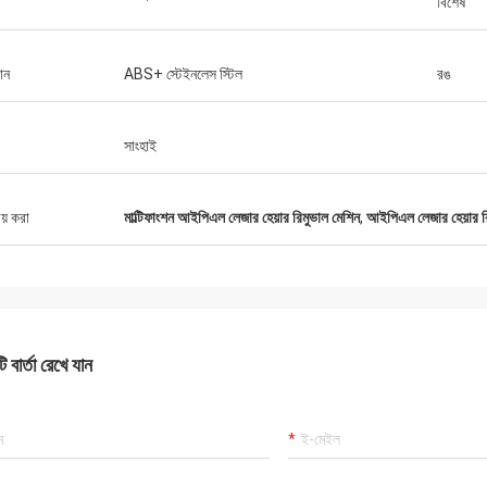
বিশেষ
ান
ABS+ স্টেইনলেস স্টিল
রঙ
সাংহাই
ীয় করা
মাল্টিফাংশন আইপিএল লেজার হেয়ার রিমুভাল মেশিন
,
আইপিএল লেজার হেয়ার 
 বার্তা রেখে যান