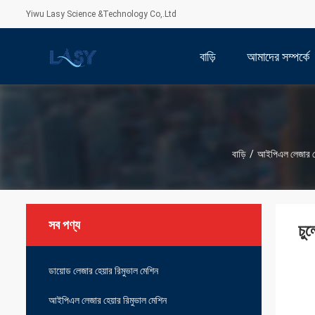
Yiwu Lasy Science &Technology Co,.Ltd
বাড়ি
আমাদের সম্পর্কে
বাড়ি
/
আইপিএল লেজার হেয
সব পণ্য
চু
ডায়োড লেজার হেয়ার রিমুভাল মেশিন
আইপিএল লেজার হেয়ার রিমুভাল মেশিন