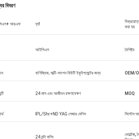
যের বিবরণ
বিক্রয়োত
িএল+ আরএফ
হ্যাঁ
করা হয়
আইপিএল
বৈশিষ্ট্য
দন
বাণিজ্যিক, মাল্টি-ফাংশন বিউটি ইকুইপমেন্টের জন্য
OEM/
ন্টি
24 মাস এবং আজীবন রক্ষণাবেক্ষণ
MOQ
র্ড
IPL/Shr+ND YAG লেজার মেশিন
সিস্টেম 
ভোল্টেজ, 
24 ঘন্টা কলিং