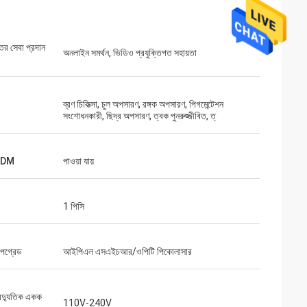
্তর সেবা প্রদান
অনলাইন সমর্থন, ভিডিও প্রযুক্তিগত সহায়তা
ব্রণ চিকিত্সা, চুল অপসারণ, রঙ্গক অপসারণ, পিগমেন্টেশন
সংশোধনকারী, ছিদ্র অপসারণ, ত্বক পুনরুজ্জীবিত, ত্
ODM
পাওয়া যায়
1 পিসি
আপগ্রেড
আইপিএল এসএইচআর/ওপিটি পিকোলাসার
বৈদ্যুতিক একক
110V-240V