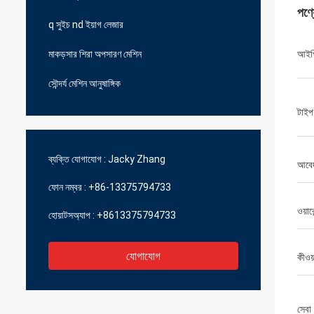
পণ্
q সুইচ nd ইয়াগ লেজার
মাকড়সার শিরা অপসারণ মেশিন
আইপ
সৌন্দর্য মেশিন আনুষাঙ্গিক
টাইপ
ব্যক্তি যোগাযোগ :
Jacky Zhang
আবে
ফোন নম্বর :
+86-13375794733
ওয়ারে
হোয়াটসঅ্যাপ :
+8613375794733
যোগাযোগ
কীওয়া
সেবা