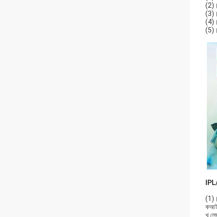
(2)।
(3)।ত
(4)।ব
(5)।
IPL/
(1)।
কআইপি
খ.লে