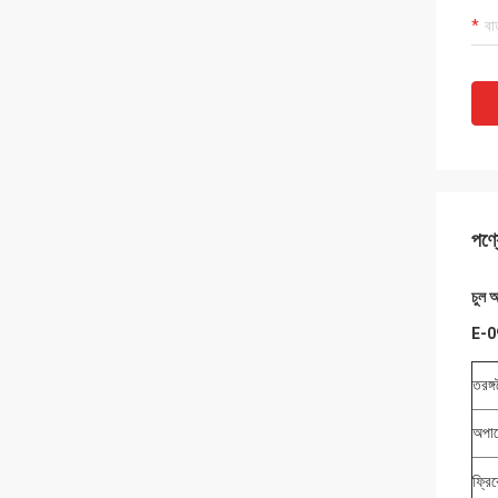
পণ্য
চুল 
E-09
তরঙ্গদ
অপার
ফ্রিক