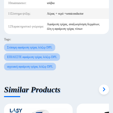
10maintanence:
ισόβια
11Σύστημα ψύξης:
Αέρας + νερό +semiconductor
Αφαίρεση τρίχας, αναζωογόνηση δερμάτων,
12Χαρακτηριστικό γνώρισμα:
όλη η αφαίρεση τρίχας τύπων
Tags:
Στάσιμη αφαίρεση τρίχας λέιζερ DPL
ΕΠΙΛΕΞΤΕ αφαίρεση τρίχας λέιζερ DPL
αγγειακή αφαίρεση τρίχας λέιζερ DPL
Similar Products