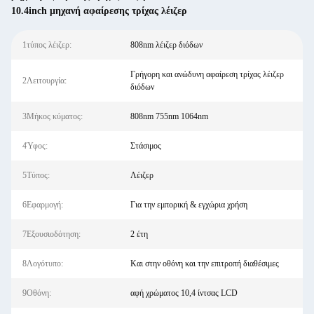
10.4inch μηχανή αφαίρεσης τρίχας λέιζερ
1τύπος λέιζερ:
808nm λέιζερ διόδων
Γρήγορη και ανώδυνη αφαίρεση τρίχας λέιζερ
2Λειτουργία:
διόδων
3Μήκος κύματος:
808nm 755nm 1064nm
4Ύφος:
Στάσιμος
5Τύπος:
Λέιζερ
6Εφαρμογή:
Για την εμπορική & εγχώρια χρήση
7Εξουσιοδότηση:
2 έτη
8Λογότυπο:
Και στην οθόνη και την επιτροπή διαθέσιμες
9Οθόνη:
αφή χρώματος 10,4 ίντσας LCD