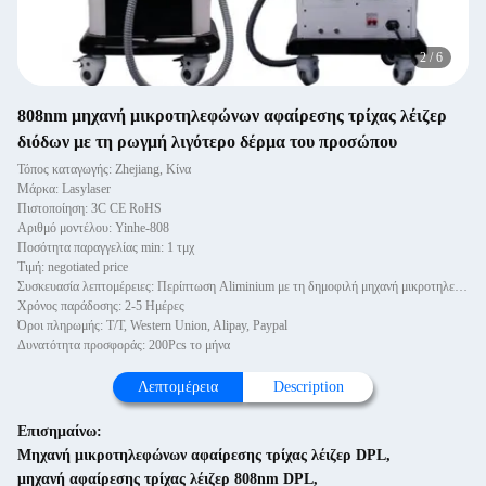
2
/
6
808nm μηχανή μικροτηλεφώνων αφαίρεσης τρίχας λέιζερ
διόδων με τη ρωγμή λιγότερο δέρμα του προσώπου
Τόπος καταγωγής: Zhejiang, Κίνα
Μάρκα: Lasylaser
Πιστοποίηση: 3C CE RoHS
Αριθμό μοντέλου: Yinhe-808
Ποσότητα παραγγελίας min: 1 τμχ
Τιμή: negotiated price
Συσκευασία λεπτομέρειες: Περίπτωση Aliminium με τη δημοφιλή μηχανή μικροτηλεφώνων αφαίρεσης τρίχας λέιζερ διόδων χρήσης 808nm
Χρόνος παράδοσης: 2-5 Ημέρες
Όροι πληρωμής: T/T, Western Union, Alipay, Paypal
Δυνατότητα προσφοράς: 200Pcs το μήνα
Λεπτομέρεια
Description
Επισημαίνω:
Μηχανή μικροτηλεφώνων αφαίρεσης τρίχας λέιζερ DPL
,
μηχανή αφαίρεσης τρίχας λέιζερ 808nm DPL
,