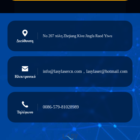
Νο 207 πόλη Zhejiang Κίνα Jingfa Raod Yiwu
Διεύθυνση
info@lasylasercn.com，lasylaser@hotmail.com
Ηλεκτρονικό
0086-579-81028989
Τηλέφωνο