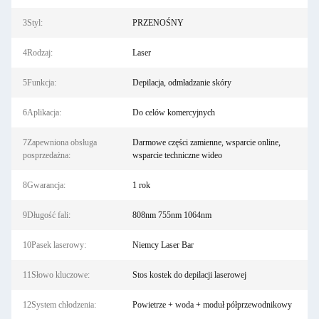
3Styl:
PRZENOŚNY
4Rodzaj:
Laser
5Funkcja:
Depilacja, odmładzanie skóry
6Aplikacja:
Do celów komercyjnych
7Zapewniona obsługa
Darmowe części zamienne, wsparcie online,
posprzedażna:
wsparcie techniczne wideo
8Gwarancja:
1 rok
9Długość fali:
808nm 755nm 1064nm
10Pasek laserowy:
Niemcy Laser Bar
11Słowo kluczowe:
Stos kostek do depilacji laserowej
12System chłodzenia:
Powietrze + woda + moduł półprzewodnikowy