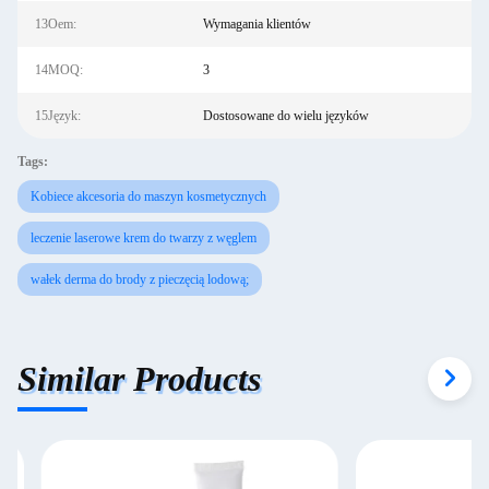
13Oem:
Wymagania klientów
14MOQ:
3
15Język:
Dostosowane do wielu języków
Tags:
Kobiece akcesoria do maszyn kosmetycznych
leczenie laserowe krem ​​do twarzy z węglem
wałek derma do brody z pieczęcią lodową;
Similar Products