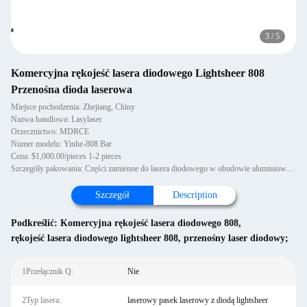
3
/
5
Komercyjna rękojeść lasera diodowego Lightsheer 808
Przenośna dioda laserowa
Miejsce pochodzenia: Zhejiang, Chiny
Nazwa handlowa: Lasylaser
Orzecznictwo: MDRCE
Numer modelu: Yinhe-808 Bar
Cena: $1,000.00/pieces 1-2 pieces
Szczegóły pakowania: Części zamienne do lasera diodowego w obudowie aluminiowej Uchwyt do lasera diodowego 808;
Szczegół
Description
Podkreślić:
Komercyjna rękojeść lasera diodowego 808
,
rękojeść lasera diodowego lightsheer 808
,
przenośny laser diodowy;
1Przełącznik Q:
Nie
2Typ lasera:
laserowy pasek laserowy z diodą lightsheer