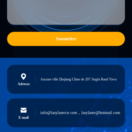
Soumettre
Aucune ville Zhejiang Chine de 207 Jingfa Raod Yiwu
Adresse
info@lasylasercn.com，lasylaser@hotmail.com
E-mail