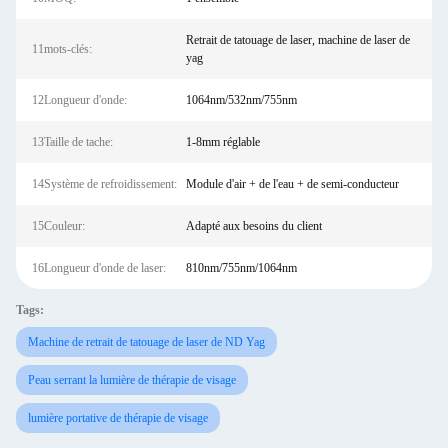
Retrait de tatouage de laser, machine de laser de
11mots-clés:
yag
12Longueur d'onde:
1064nm/532nm/755nm
13Taille de tache:
1-8mm réglable
14Système de refroidissement:
Module d'air + de l'eau + de semi-conducteur
15Couleur:
Adapté aux besoins du client
16Longueur d'onde de laser:
810nm/755nm/1064nm
Tags:
Machine de retrait de tatouage de laser de ND Yag
Peau serrant la lumière de thérapie de visage
lumière portative de thérapie de visage