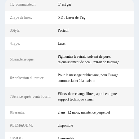
1Q-commutateur:
C' est ça?
2Type de laser:
ND : Laser de Yag
3Style:
Portatif
4Type:
Laser
Pigmentez le retrait, solvant de pore,
5Caractéristique:
rajeunissement de peau, retrait de tatouage
Pour le message publicitaire, pour l'usage
6Application du projet:
commercial et à la maison
Pièces de rechange libres, appui en ligne,
7Service après-vente fourni:
support technique visuel
8Garantie:
2 ans, 12 mois, maintence perpétuel
9OEM&ODM:
disponible
10MOQ:
1 ensemble