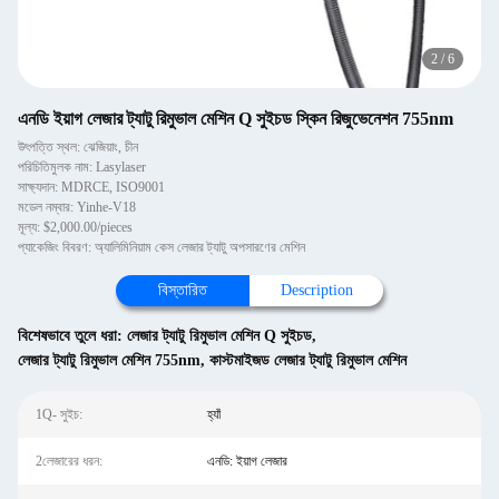
2
/
6
এনডি ইয়াগ লেজার ট্যাটু রিমুভাল মেশিন Q সুইচড স্কিন রিজুভেনেশন 755nm
উৎপত্তি স্থল: ঝেজিয়াং, চীন
পরিচিতিমুলক নাম: Lasylaser
সাক্ষ্যদান: MDRCE, ISO9001
মডেল নম্বার: Yinhe-V18
মূল্য: $2,000.00/pieces
প্যাকেজিং বিবরণ: অ্যালিমিনিয়াম কেস লেজার ট্যাটু অপসারণের মেশিন
বিস্তারিত
Description
বিশেষভাবে তুলে ধরা:
লেজার ট্যাটু রিমুভাল মেশিন Q সুইচড
,
লেজার ট্যাটু রিমুভাল মেশিন 755nm
,
কাস্টমাইজড লেজার ট্যাটু রিমুভাল মেশিন
1Q- সুইচ:
হ্যাঁ
2লেজারের ধরন:
এনডি: ইয়াগ লেজার