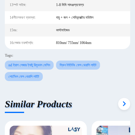
13স্পট সাইজ:
1-8 মিমি সামঞ্জস্যযোগ্য
14শীতলকরণ ব্যবস্থা:
বায়ু + জল + সেমিকন্ডাক্টর মডিউল
15রঙ:
কাস্টমাইজড
16লেজার তরঙ্গদৈর্ঘ্য:
810nm/ 755nm/ 1064nm
Tags:
nd ইয়াগ লেজার ট্যাটু রিমুভাল মেশিন
স্কিন টাইটনিং ফেস থেরাপি লাইট
পোর্টেবল ফেস থেরাপি লাইট
Similar Products