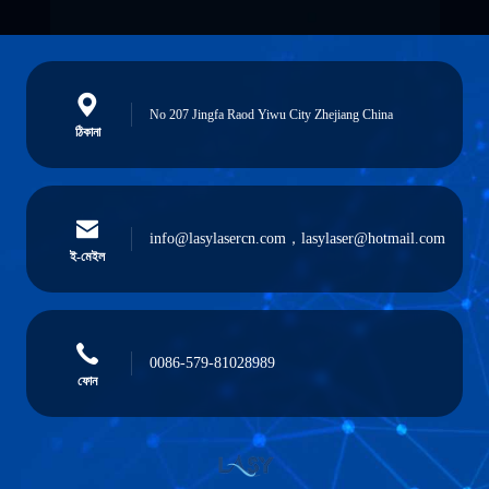
No 207 Jingfa Raod Yiwu City Zhejiang China
ঠিকানা
info@lasylasercn.com，lasylaser@hotmail.com
ই-মেইল
0086-579-81028989
ফোন