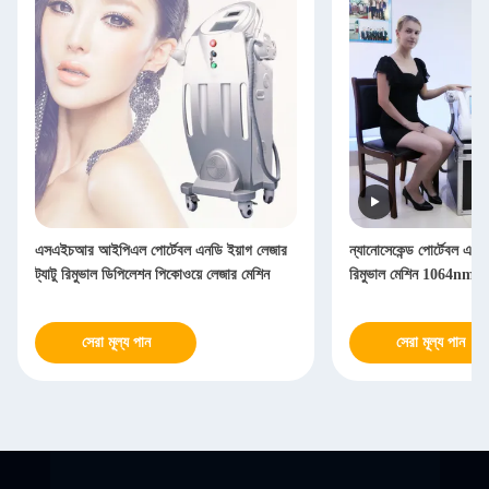
এসএইচআর আইপিএল পোর্টেবল এনডি ইয়াগ লেজার
ন্যানোসেকেন্ড পোর্টেবল এনডি
ট্যাটু রিমুভাল ডিপিলেশন পিকোওয়ে লেজার মেশিন
রিমুভাল মেশিন 1064nm
সেরা মূল্য পান
সেরা মূল্য পান