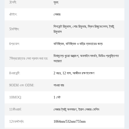
3শৈলী:
সুবহ
4টাইপ:
লেজার
পিগমেন্ট রিমুভাল, পোর রিমুভার, স্কিন রিজুভেনেশন, ট্যাটু
5বৈশিষ্ট্য:
রিমুভাল
6প্রয়োগ:
বাণিজ্যিক, বাণিজ্যিক ও বাড়ির ব্যবহারের জন্য
বিনামূল্যে খুচরা যন্ত্রাংশ, অনলাইন সমর্থন, ভিডিও প্রযুক্তিগত
7বিক্রয়োত্তর সেবা প্রদান করা হয়:
সহায়তা
8ওয়ারেন্টি:
2 বছর, 12 মাস, আজীবন রক্ষণাবেক্ষণ
9OEM এবং ODM:
পাওয়া যায়
10MOQ:
1 সেট
11কীওয়ার্ড:
লেজার ট্যাটু অপসারণ, ইয়াগ লেজার মেশিন
12তরঙ্গদৈর্ঘ্য:
1064nm/532nm/755nm