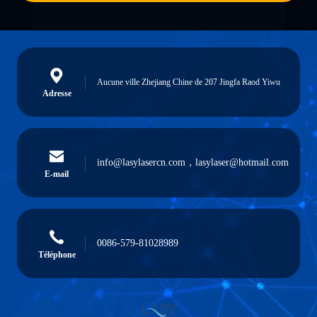
Aucune ville Zhejiang Chine de 207 Jingfa Raod Yiwu
Adresse
info@lasylasercn.com，lasylaser@hotmail.com
E-mail
0086-579-81028989
Téléphone