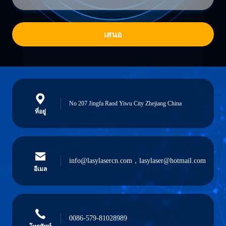
เสนอ
No 207 Jingfa Raod Yiwu City Zhejiang China
ที่อยู่
info@lasylasercn.com，lasylaser@hotmail.com
อีเมล
0086-579-81028989