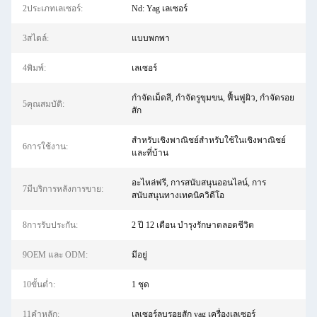
2ประเภทเลเซอร์:
Nd: Yag เลเซอร์
3สไตล์:
แบบพกพา
4พิมพ์:
เลเซอร์
กำจัดเม็ดสี, กำจัดรูขุมขน, ฟื้นฟูผิว, กำจัดรอย
5คุณสมบัติ:
สัก
สำหรับเชิงพาณิชย์สำหรับใช้ในเชิงพาณิชย์
6การใช้งาน:
และที่บ้าน
อะไหล่ฟรี, การสนับสนุนออนไลน์, การ
7มีบริการหลังการขาย:
สนับสนุนทางเทคนิควิดีโอ
8การรับประกัน:
2 ปี 12 เดือน บำรุงรักษาตลอดชีวิต
9OEM และ ODM:
มีอยู่
10ขั้นต่ำ:
1 ชุด
11คำหลัก:
เลเซอร์ลบรอยสัก yag เครื่องเลเซอร์