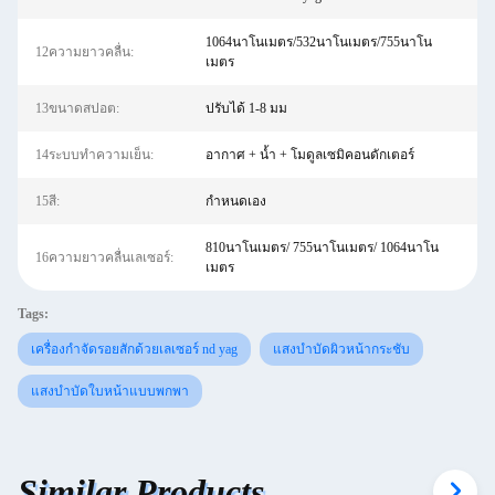
1064นาโนเมตร/532นาโนเมตร/755นาโน
12ความยาวคลื่น:
เมตร
13ขนาดสปอต:
ปรับได้ 1-8 มม
14ระบบทำความเย็น:
อากาศ + น้ำ + โมดูลเซมิคอนดักเตอร์
15สี:
กำหนดเอง
810นาโนเมตร/ 755นาโนเมตร/ 1064นาโน
16ความยาวคลื่นเลเซอร์:
เมตร
Tags:
เครื่องกำจัดรอยสักด้วยเลเซอร์ nd yag
แสงบำบัดผิวหน้ากระชับ
แสงบำบัดใบหน้าแบบพกพา
Similar Products