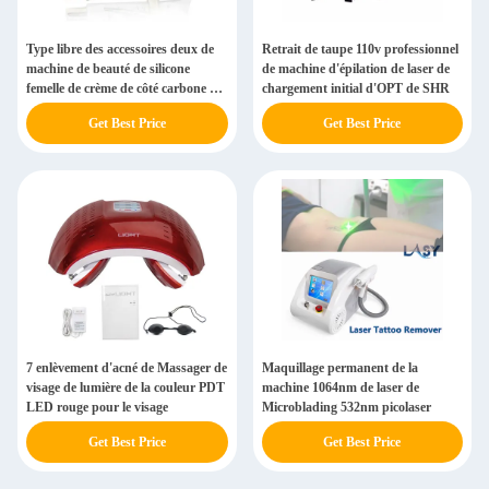
Type libre des accessoires deux de
Retrait de taupe 110v professionnel
machine de beauté de silicone
de machine d'épilation de laser de
femelle de crème de côté carbone de
chargement initial d'OPT de SHR
traitement de laser facultatif
Get Best Price
Get Best Price
7 enlèvement d'acné de Massager de
Maquillage permanent de la
visage de lumière de la couleur PDT
machine 1064nm de laser de
LED rouge pour le visage
Microblading 532nm picolaser
Get Best Price
Get Best Price