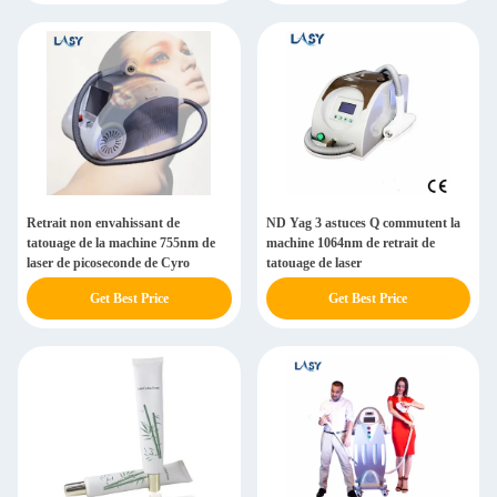
Retrait non envahissant de
ND Yag 3 astuces Q commutent la
tatouage de la machine 755nm de
machine 1064nm de retrait de
laser de picoseconde de Cyro
tatouage de laser
Get Best Price
Get Best Price