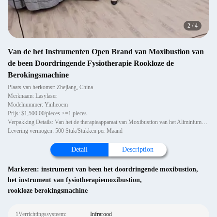
2
/
4
Van de het Instrumenten Open Brand van Moxibustion van
de been Doordringende Fysiotherapie Rookloze de
Berokingsmachine
Plaats van herkomst: Zhejiang, China
Merknaam: Lasylaser
Modelnummer: Yinheoem
Prijs: $1,500.00/pieces >=1 pieces
Verpakking Details: Van het de therapieapparaat van Moxibustion van het Aliminiumgeval de prijs rookloze smaakloos minde
Levering vermogen: 500 Stuk/Stukken per Maand
Detail
Description
Markeren:
instrument van been het doordringende moxibustion
,
het instrument van fysiotherapiemoxibustion
,
rookloze berokingsmachine
1Verrichtingssysteem:
Infrarood