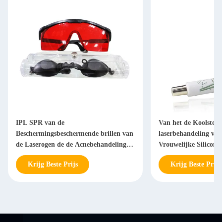
IPL SPR van de
Van het de Koolstofg
Beschermingsbeschermende brillen van
laserbehandeling va
de Laserogen de de Acnebehandeling
Vrouwelijke Silicone
OPTEERT Glazen
Schoonheidsmachine 
Krijg Beste Prijs
Krijg Beste Prijs
Twee Facultatief Typ