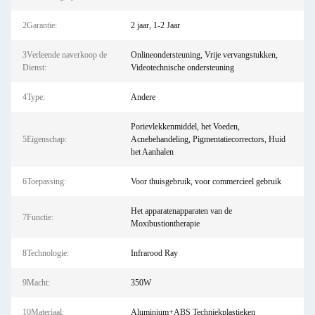
2Garantie:
2 jaar, 1-2 Jaar
3Verleende naverkoop de
Onlineondersteuning, Vrije vervangstukken,
Dienst:
Videotechnische ondersteuning
4Type:
Andere
Porievlekkenmiddel, het Voeden,
5Eigenschap:
Acnebehandeling, Pigmentatiecorrectors, Huid
het Aanhalen
6Toepassing:
Voor thuisgebruik, voor commercieel gebruik
Het apparatenapparaten van de
7Functie:
Moxibustiontherapie
8Technologie:
Infrarood Ray
9Macht:
350W
10Materiaal:
Aluminium+ABS Techniekplastieken