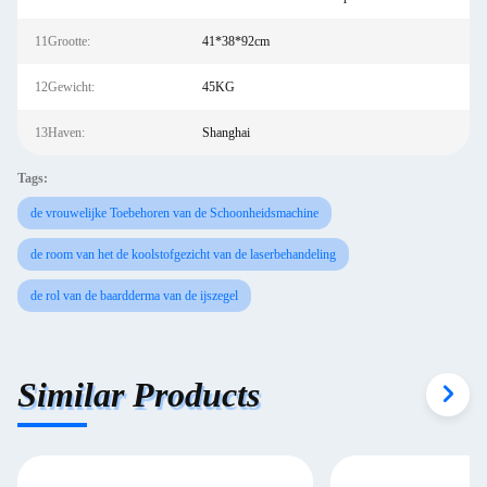
11Grootte:
41*38*92cm
12Gewicht:
45KG
13Haven:
Shanghai
Tags:
de vrouwelijke Toebehoren van de Schoonheidsmachine
de room van het de koolstofgezicht van de laserbehandeling
de rol van de baardderma van de ijszegel
Similar Products