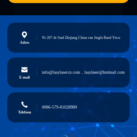
Nr 207 de Stad Zhejiang China van Jingfa Raod Yiwu
Adres
info@lasylasercn.com，lasylaser@hotmail.com
E-mail
0086-579-81028989
Telefoon