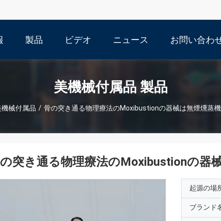
報
製品
ビデオ
ニュース
お問い合わ
美機械付属品 製品
美機械付属品
/
骨の突き通る物理療法のMoxibustionの器械は無煙燻蒸
の突き通る物理療法のMoxibustion
起源の場
ブランド