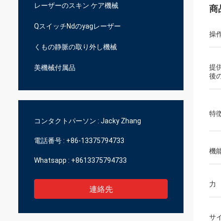
レーザーのスキン ケア機械
商
QスイッチNdのyagレーザー
操
くもの静脈の取り外し機械
提
美機械付属品
後
特
コンタクトパーソン :
Jacky Zhang
電話番号 :
+86-13375794733
機
Whatsapp :
+8613375794733
力
連絡先
サ