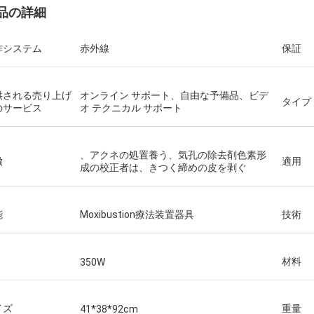
品の詳細
作システム
赤外線
保証
供される売り上げ
オンライン サポート、自由な予備品、ビデ
タイプ
のサービス
オ テクニカル サポート
、アクネの処置養う、気孔の除去剤色素形
徴
適用
成の校正者は、きつく締めの皮を剥ぐ
能
Moxibustion療法装置器具
技術
材料
350W
イズ
重量
41*38*92cm