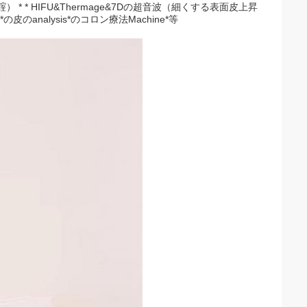
腟） * * HIFU&Thermage&7Dの超音波（細くする表面皮上昇
皮のanalysis*のコロン療法Machine*等