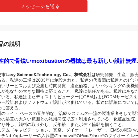
メッセージを送る
品の説明
性的で骨鋭いmoxibustionの器械は最も新しい設計
市Lasy Science&Technology Co.、株式会社は
研究開発、生産、販
ある。私達の工場は2003年に創設された。私達の代表団は私達とのビジネス
速いサービスおよび受渡し時間良質、適正価格、よいパッキングの美機
スがあなたの大きな期待に応えること、私達に信任がある。私達はあな
ている。私達はまたディストリビューターにOEMおよびODMサービス
バー設計およびソフトウェア設計が含まれている。私達に詳細について
たに答える。
国のライト ベースの審美的な、治療システムの一流の製造業者そして製
めの処置の大きい範囲との私用病院で広く利用されている、化粧品医院、審美的
取り外し、顔料の取り外し、反年齢、またボディ輪郭を描くこと。
ステム（キャビテーション、真空、ダイオード レーザー、EMSの彫刻お
チNd Yagレーザーの入れ墨のremoval*のPicoのlaser*のダイオード 