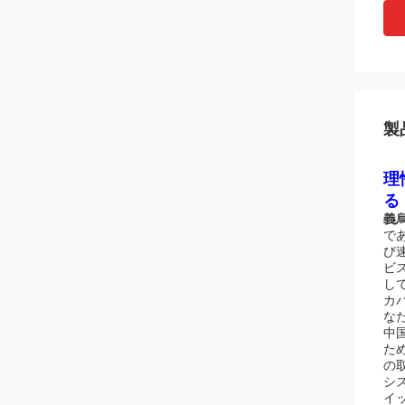
製
理
る
義烏
で
び
ビ
し
カ
な
中
た
の
シ
イッ