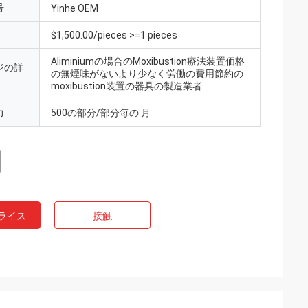
号
Yinhe OEM
$1,500.00/pieces >=1 pieces
Aliminiumの場合のMoxibustion療法装置価格
ジの詳
の無煙味がないより少なく労働の費用節約の
moxibustion装置の器具の製造業者
力
500の部分/部分每の 月
ライス
接触