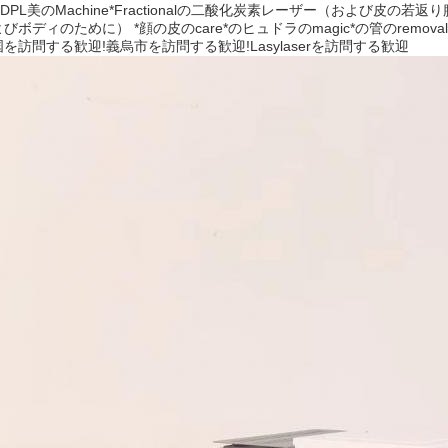
L DPL美のMachine*Fractionalの二酸化炭素レーザー（および皮の若返り
びボディのために） *顔の皮のcare*のヒュドラのmagic*の管のremoval*の
を訪問する歓迎!義烏市を訪問する歓迎!Lasylaserを訪問する歓迎