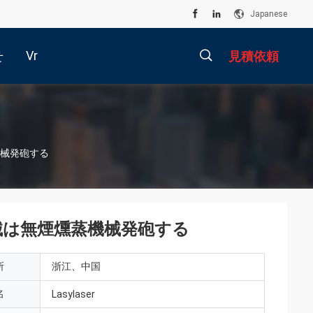
Japanese
Vr
せ
見積依頼
描
機械発砲する
述
の器械は無煙燻蒸機械発砲する
所
浙江、中国
名
Lasylaser