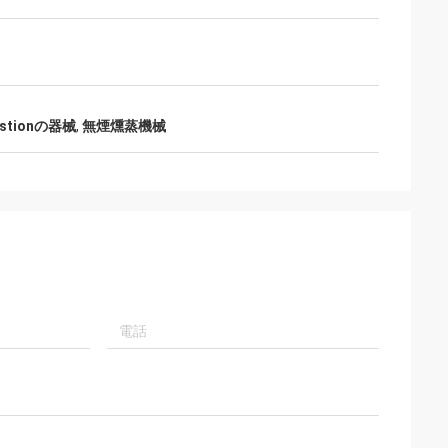
stionの器械
,
無煙燻蒸機械