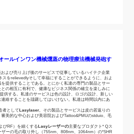
無煙オールインワン機械燻蒸の物理療法機械発砲す
売および売り上げ後のサービスで従事しているハイテク企業
をrelievedlyそして幸福にすることができるように、およ
械を提供することである。とにかく私達の専門の製品とサー
たとの相互に有利で、健康なビジネス関係の確立を楽しみに
を提供する。私達のサービスは色の設計、ロゴの設計、新しい
は連絡することを躊躇してはいけない。私達は時間以内にあ
造者として
Lasylaser
。その製品とサービスは皮の若返りの
な中心および美容院およびTattoo&PMUのstduio、毛
よびRF）を細くする
Lasyレーザーの
主要なプロダクト* Qス
レーザーの毛の取り外し（755nm、808nm、1064nm）の*SHR