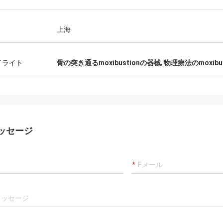
上海
イライト
骨の突き通るmoxibustionの器械
,
物理療法のmoxibu
ッセージ