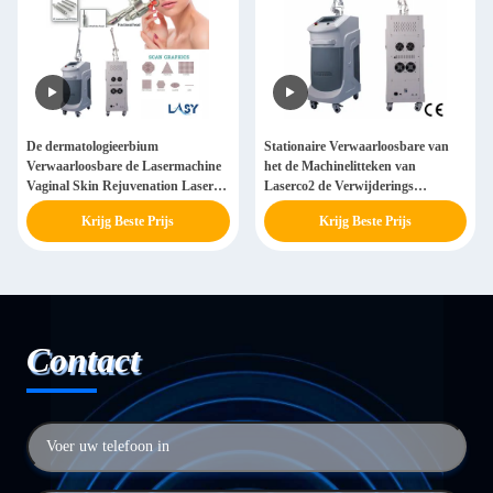
De dermatologieerbium
Stationaire Verwaarloosbare van
Verwaarloosbare de Lasermachine
het de Machinelitteken van
Vaginal Skin Rejuvenation Laser
Laserco2 de Verwijderings
Machine van Co2
Infrarode Huid
Krijg Beste Prijs
Krijg Beste Prijs
Contact