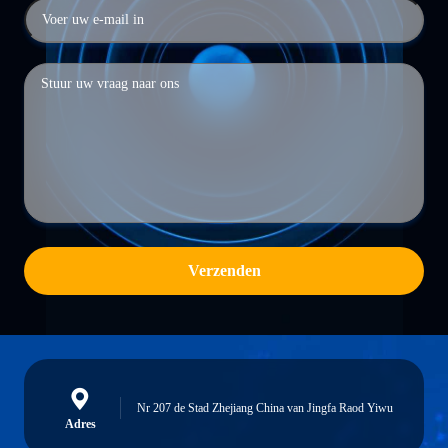
Verzenden
Nr 207 de Stad Zhejiang China van Jingfa Raod Yiwu
Adres