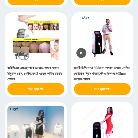
আইপিএল এসএইচআর ডায়োড লেজার হেয়ার
স্থায়ী ডিপিলেশন 808nm ডায়োড লেজার মেশিন,
রিমুভাল ফেস, পেইনলেস 3 ওয়েভ আইস ডায়োড
কোরিয়ান স্কিন পারমানেন্ট এপিলেশন 808nm
লেজার
ডায়োড লেজার
সেরা মূল্য পান
সেরা মূল্য পান