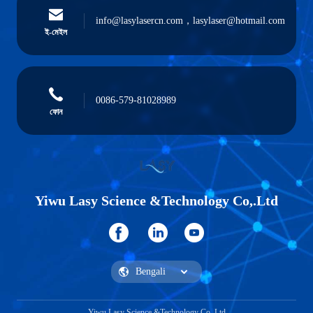
info@lasylasercn.com，lasylaser@hotmail.com
ই-মেইল
0086-579-81028989
ফোন
Yiwu Lasy Science &Technology Co,.Ltd
Yiwu Lasy Science &Technology Co,.Ltd