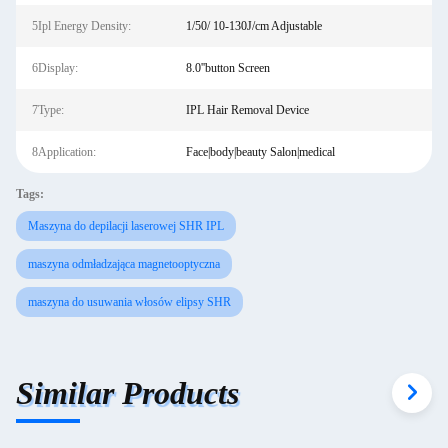
5Ipl Energy Density:
1/50/ 10-130J/cm Adjustable
6Display:
8.0''button Screen
7Type:
IPL Hair Removal Device
8Application:
Face|body|beauty Salon|medical
Tags:
Maszyna do depilacji laserowej SHR IPL
maszyna odmładzająca magnetooptyczna
maszyna do usuwania włosów elipsy SHR
Similar Products