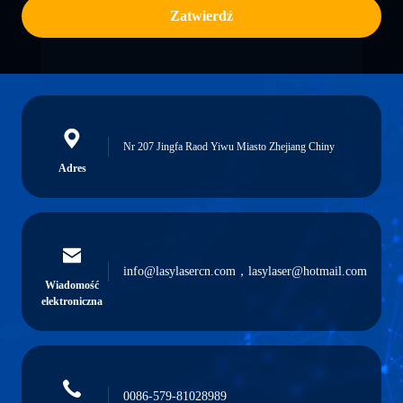
Zatwierdź
Nr 207 Jingfa Raod Yiwu Miasto Zhejiang Chiny
Adres
info@lasylasercn.com，lasylaser@hotmail.com
Wiadomość
elektroniczna
0086-579-81028989