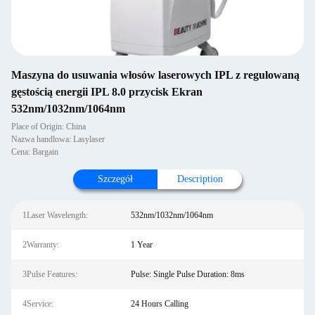
Maszyna do usuwania włosów laserowych IPL z regulowaną
gęstością energii IPL 8.0 przycisk Ekran
532nm/1032nm/1064nm
Place of Origin: China
Nazwa handlowa: Lasylaser
Cena: Bargain
Szczegół
Description
1Laser Wavelength:
532nm/1032nm/1064nm
2Warranty:
1 Year
3Pulse Features:
Pulse: Single Pulse Duration: 8ms
4Service:
24 Hours Calling