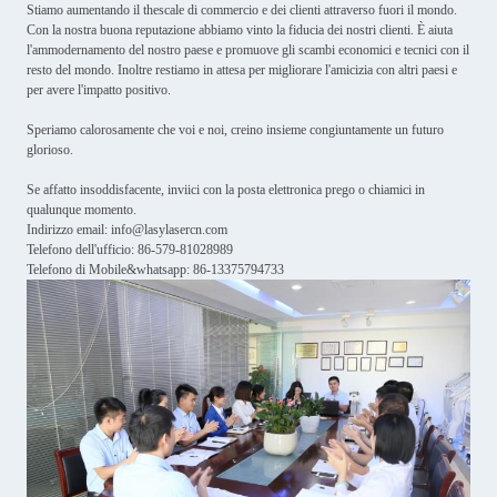
Stiamo aumentando il thescale di commercio e dei clienti attraverso fuori il mondo.
Con la nostra buona reputazione abbiamo vinto la fiducia dei nostri clienti. È aiuta
l'ammodernamento del nostro paese e promuove gli scambi economici e tecnici con il
resto del mondo. Inoltre restiamo in attesa per migliorare l'amicizia con altri paesi e
per avere l'impatto positivo.
Speriamo calorosamente che voi e noi, creino insieme congiuntamente un futuro
glorioso.
Se affatto insoddisfacente, inviici con la posta elettronica prego o chiamici in
qualunque momento.
Indirizzo email: info@lasylasercn.com
Telefono dell'ufficio: 86-579-81028989
Telefono di Mobile&whatsapp: 86-13375794733