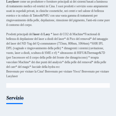
Lasylaser
come un produttore e fornitore principali ai dei sistemi basati a luminosa
di trattamento medico ed estetici in Cina. I suoi prodotti e servizio sono ampiamente
usati in ospedali privati, in cliniche cosmetiche, nei centri e nel salone di bellezza
estetico e in stduio di Tattoo&PMU con una vasta gamma di trattamenti per
ringiovanimento della pelle, depilazione, rimozione del pigmento, l'anti-età come pure
il contorno del corpo.
Prodotti principali del
laser
di
Lasy
* laser di CO2 di Machine*Fractional di
bellezza di depilazione del laser a diodi del laser* di Pico del removal* del tatuaggio
del laser del ND Yag del Q-commutatore (755nm, 808nm, 1064nm) *SHR IPL
DPL (vaginale e ringiovanimento della pelle) * dimagrenti i sistemi (cavitazione,
vuoto, laser a diodi, scultura di SME e rf) * ultrasuono di HIFU&Thermage&7D
(per l'ascensore ed il corpo della pelle del fronte che dimagriscono) * terapia
vascolare Machine* dei due punti del analysis* della pelle del removal* della pelle
del care* del magic* facciale della hydra ecc
Benvenuto per visitare la Cina! Benvenuto per visitare Yiwu! Benvenuto per visitare
Lasylaser
Servizio