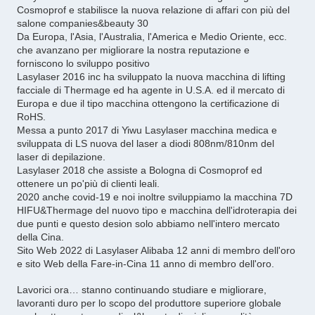
Cosmoprof e stabilisce la nuova relazione di affari con più del
salone companies&beauty 30
Da Europa, l'Asia, l'Australia, l'America e Medio Oriente, ecc.
che avanzano per migliorare la nostra reputazione e
forniscono lo sviluppo positivo
Lasylaser 2016 inc ha sviluppato la nuova macchina di lifting
facciale di Thermage ed ha agente in U.S.A. ed il mercato di
Europa e due il tipo macchina ottengono la certificazione di
RoHS.
Messa a punto 2017 di Yiwu Lasylaser macchina medica e
sviluppata di LS nuova del laser a diodi 808nm/810nm del
laser di depilazione.
Lasylaser 2018 che assiste a Bologna di Cosmoprof ed
ottenere un po'più di clienti leali.
2020 anche covid-19 e noi inoltre sviluppiamo la macchina 7D
HIFU&Thermage del nuovo tipo e macchina dell'idroterapia dei
due punti e questo desion solo abbiamo nell'intero mercato
della Cina.
Sito Web 2022 di Lasylaser Alibaba 12 anni di membro dell'oro
e sito Web della Fare-in-Cina 11 anno di membro dell'oro.
Lavorici ora… stanno continuando studiare e migliorare,
lavoranti duro per lo scopo del produttore superiore globale