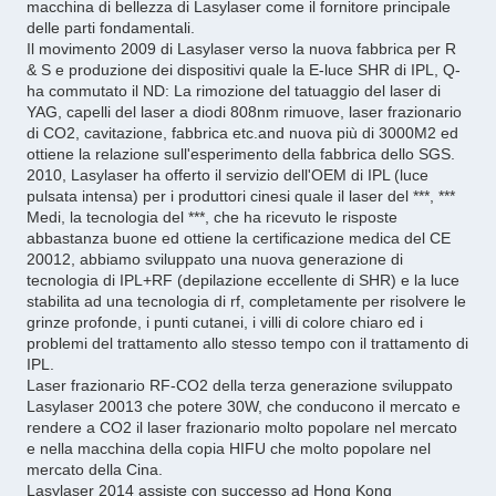
macchina di bellezza di Lasylaser come il fornitore principale
delle parti fondamentali.
Il movimento 2009 di Lasylaser verso la nuova fabbrica per R
& S e produzione dei dispositivi quale la E-luce SHR di IPL, Q-
ha commutato il ND: La rimozione del tatuaggio del laser di
YAG, capelli del laser a diodi 808nm rimuove, laser frazionario
di CO2, cavitazione, fabbrica etc.and nuova più di 3000M2 ed
ottiene la relazione sull'esperimento della fabbrica dello SGS.
2010, Lasylaser ha offerto il servizio dell'OEM di IPL (luce
pulsata intensa) per i produttori cinesi quale il laser del ***, ***
Medi, la tecnologia del ***, che ha ricevuto le risposte
abbastanza buone ed ottiene la certificazione medica del CE
20012, abbiamo sviluppato una nuova generazione di
tecnologia di IPL+RF (depilazione eccellente di SHR) e la luce
stabilita ad una tecnologia di rf, completamente per risolvere le
grinze profonde, i punti cutanei, i villi di colore chiaro ed i
problemi del trattamento allo stesso tempo con il trattamento di
IPL.
Laser frazionario RF-CO2 della terza generazione sviluppato
Lasylaser 20013 che potere 30W, che conducono il mercato e
rendere a CO2 il laser frazionario molto popolare nel mercato
e nella macchina della copia HIFU che molto popolare nel
mercato della Cina.
Lasylaser 2014
assiste con successo ad Hong Kong