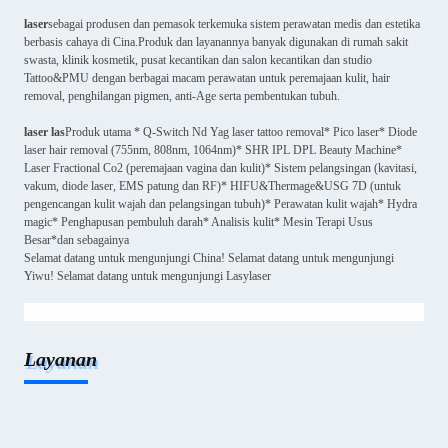
laser
sebagai produsen dan pemasok terkemuka sistem perawatan medis dan estetika
berbasis cahaya di Cina.Produk dan layanannya banyak digunakan di rumah sakit
swasta, klinik kosmetik, pusat kecantikan dan salon kecantikan dan studio
Tattoo&PMU dengan berbagai macam perawatan untuk peremajaan kulit, hair
removal, penghilangan pigmen, anti-Age serta pembentukan tubuh.
laser las
Produk utama * Q-Switch Nd Yag laser tattoo removal* Pico laser* Diode
laser hair removal (755nm, 808nm, 1064nm)* SHR IPL DPL Beauty Machine*
Laser Fractional Co2 (peremajaan vagina dan kulit)* Sistem pelangsingan (kavitasi,
vakum, diode laser, EMS patung dan RF)* HIFU&Thermage&USG 7D (untuk
pengencangan kulit wajah dan pelangsingan tubuh)* Perawatan kulit wajah* Hydra
magic* Penghapusan pembuluh darah* Analisis kulit* Mesin Terapi Usus
Besar*dan sebagainya
Selamat datang untuk mengunjungi China! Selamat datang untuk mengunjungi
Yiwu! Selamat datang untuk mengunjungi Lasylaser
Layanan