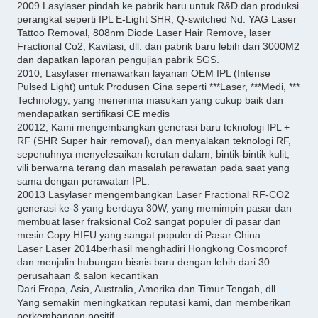
2009 Lasylaser pindah ke pabrik baru untuk R&D dan produksi
perangkat seperti IPL E-Light SHR, Q-switched Nd: YAG Laser
Tattoo Removal, 808nm Diode Laser Hair Remove, laser
Fractional Co2, Kavitasi, dll. dan pabrik baru lebih dari 3000M2
dan dapatkan laporan pengujian pabrik SGS.
2010, Lasylaser menawarkan layanan OEM IPL (Intense
Pulsed Light) untuk Produsen Cina seperti ***Laser, ***Medi, ***
Technology, yang menerima masukan yang cukup baik dan
mendapatkan sertifikasi CE medis
20012, Kami mengembangkan generasi baru teknologi IPL +
RF (SHR Super hair removal), dan menyalakan teknologi RF,
sepenuhnya menyelesaikan kerutan dalam, bintik-bintik kulit,
vili berwarna terang dan masalah perawatan pada saat yang
sama dengan perawatan IPL.
20013 Lasylaser mengembangkan Laser Fractional RF-CO2
generasi ke-3 yang berdaya 30W, yang memimpin pasar dan
membuat laser fraksional Co2 sangat populer di pasar dan
mesin Copy HIFU yang sangat populer di Pasar China.
Laser Laser 2014
berhasil menghadiri Hongkong Cosmoprof
dan menjalin hubungan bisnis baru dengan lebih dari 30
perusahaan & salon kecantikan
Dari Eropa, Asia, Australia, Amerika dan Timur Tengah, dll.
Yang semakin meningkatkan reputasi kami, dan memberikan
perkembangan positif