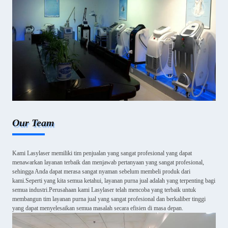
Our Team
Kami Lasylaser memiliki tim penjualan yang sangat profesional yang dapat
menawarkan layanan terbaik dan menjawab pertanyaan yang sangat profesional,
sehingga Anda dapat merasa sangat nyaman sebelum membeli produk dari
kami.Seperti yang kita semua ketahui, layanan purna jual adalah yang terpenting bagi
semua industri.Perusahaan kami Lasylaser telah mencoba yang terbaik untuk
membangun tim layanan purna jual yang sangat profesional dan berkaliber tinggi
yang dapat menyelesaikan semua masalah secara efisien di masa depan.