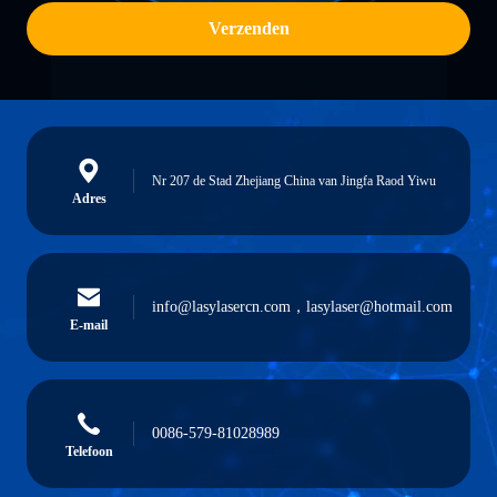
Verzenden
Nr 207 de Stad Zhejiang China van Jingfa Raod Yiwu
Adres
info@lasylasercn.com，lasylaser@hotmail.com
E-mail
0086-579-81028989
Telefoon