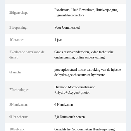
Exfoliators, Huid Revitalizer, Huidverjonging,
2Eigenschap:
Pigmentatiecorrectors
3Toepassing:
Voor Commercieel
4Garantie:
1 jaar
5Verleende naverkoop de
Gratis reserveonderdelen, video technische
dienst:
ondersteuning, online ondersteuning
powerpicc straal micro-aanraking van de injectie
6Functie:
de hydro-gezichtszuurstof hydracare
Diamond Microdermabrasion
7Technologie:
+Hydro+Oxygen+photon
8Handvatten:
6 Handvatten
9Het scherm:
7,0 Duimtouch screen
10Gebruik:
Gezichts het Schoonmaken Huidverjonging