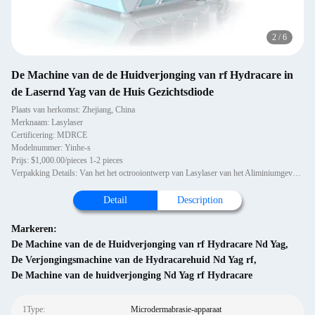
2
/
6
De Machine van de de Huidverjonging van rf Hydracare in
de Lasernd Yag van de Huis Gezichtsdiode
Plaats van herkomst: Zhejiang, China
Merknaam: Lasylaser
Certificering: MDRCE
Modelnummer: Yinhe-s
Prijs: $1,000.00/pieces 1-2 pieces
Verpakking Details: Van het het octrooiontwerp van Lasylaser van het Aliminiumgeval van de het nieuwe product powerpicc
Detail
Description
Markeren:
De Machine van de de Huidverjonging van rf Hydracare Nd Yag
,
De Verjongingsmachine van de Hydracarehuid Nd Yag rf
,
De Machine van de huidverjonging Nd Yag rf Hydracare
1Type:
Microdermabrasie-apparaat