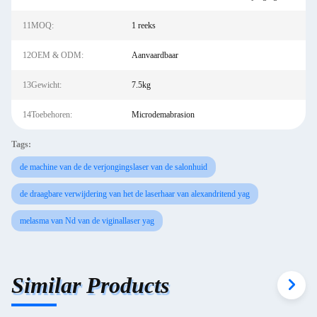
11MOQ:
1 reeks
12OEM & ODM:
Aanvaardbaar
13Gewicht:
7.5kg
14Toebehoren:
Microdemabrasion
Tags:
de machine van de de verjongingslaser van de salonhuid
de draagbare verwijdering van het de laserhaar van alexandritend yag
melasma van Nd van de viginallaser yag
Similar Products