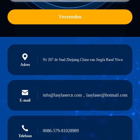
Verzenden
Nr 207 de Stad Zhejiang China van Jingfa Raod Yiwu
Adres
info@lasylasercn.com，lasylaser@hotmail.com
E-mail
0086-579-81028989
Telefoon