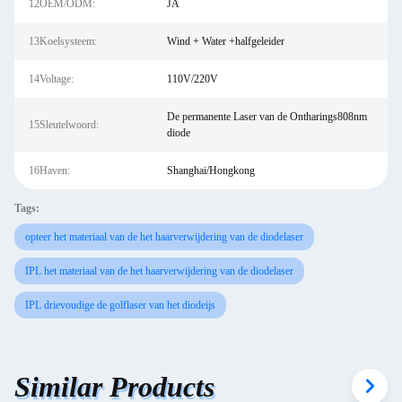
12OEM/ODM:
JA
13Koelsysteem:
Wind + Water +halfgeleider
14Voltage:
110V/220V
De permanente Laser van de Ontharings808nm
15Sleutelwoord:
diode
16Haven:
Shanghai/Hongkong
Tags:
opteer het materiaal van de het haarverwijdering van de diodelaser
IPL het materiaal van de het haarverwijdering van de diodelaser
IPL drievoudige de golflaser van het diodeijs
Similar Products