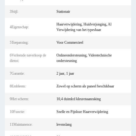
3Stijl:
Stationair
Haarverwijdering, Huidverjonging, Al
4Eigenschap:
Verwijdering van het typeshaar
5Toepassing:
Voor Commercieel
6Verleende naverkoop de
Onlineondersteuning, Videotechnische
dienst:
ondersteuning
7Garantie:
2 jaar, 1 jaar
8Embleem:
Zowel op scherm als paneel beschikbaar
9Het scherm:
10,4 duimlcd kleurenaanraking
10Functie:
Snelle en Pijnloze Haarverwijdering
11Maintanence:
levenslang