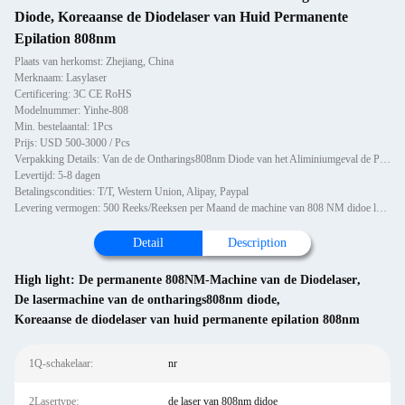
Diode, Koreaanse de Diodelaser van Huid Permanente
Epilation 808nm
Plaats van herkomst: Zhejiang, China
Merknaam: Lasylaser
Certificering: 3C CE RoHS
Modelnummer: Yinhe-808
Min. bestelaantal: 1Pcs
Prijs: USD 500-3000 / Pcs
Verpakking Details: Van de de Ontharings808nm Diode van het Aliminiumgeval de Permanente de Laservlekkenmiddel haarverzo
Levertijd: 5-8 dagen
Betalingscondities: T/T, Western Union, Alipay, Paypal
Levering vermogen: 500 Reeks/Reeksen per Maand de machine van 808 NM didoe lazer
Detail
Description
High light:
De permanente 808NM-Machine van de Diodelaser
,
De lasermachine van de ontharings808nm diode
,
Koreaanse de diodelaser van huid permanente epilation 808nm
1Q-schakelaar:
nr
2Lasertype:
de laser van 808nm didoe