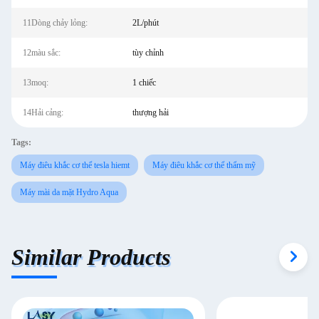
11Dòng chảy lỏng:
2L/phút
12màu sắc:
tùy chỉnh
13moq:
1 chiếc
14Hải cảng:
thượng hải
Tags:
Máy điêu khắc cơ thể tesla hiemt
Máy điêu khắc cơ thể thẩm mỹ
Máy mài da mặt Hydro Aqua
Similar Products