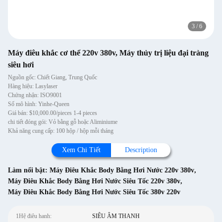
3
/
6
Máy điêu khắc cơ thể 220v 380v, Máy thủy trị liệu đại tràng
siêu hơi
Nguồn gốc: Chiết Giang, Trung Quốc
Hàng hiệu: Lasylaser
Chứng nhận: ISO9001
Số mô hình: Yinhe-Queen
Giá bán: $10,000.00/pieces 1-4 pieces
chi tiết đóng gói: Vỏ bằng gỗ hoặc Aliminiume
Khả năng cung cấp: 100 hộp / hộp mỗi tháng
Xem Chi Tiết
Description
Làm nổi bật:
Máy Điêu Khắc Body Bằng Hơi Nước 220v 380v
,
Máy Điêu Khắc Body Bằng Hơi Nước Siêu Tốc 220v 380v
,
Máy Điêu Khắc Body Bằng Hơi Nước Siêu Tốc 380v 220v
1Hệ điêu hanh:
SIÊU ÂM THANH