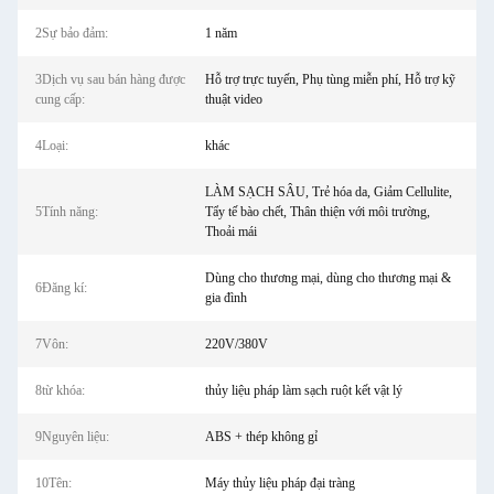
2Sự bảo đảm:
1 năm
3Dịch vụ sau bán hàng được
Hỗ trợ trực tuyến, Phụ tùng miễn phí, Hỗ trợ kỹ
cung cấp:
thuật video
4Loại:
khác
LÀM SẠCH SÂU, Trẻ hóa da, Giảm Cellulite,
5Tính năng:
Tẩy tế bào chết, Thân thiện với môi trường,
Thoải mái
Dùng cho thương mại, dùng cho thương mại &
6Đăng kí:
gia đình
7Vôn:
220V/380V
8từ khóa:
thủy liệu pháp làm sạch ruột kết vật lý
9Nguyên liệu:
ABS + thép không gỉ
10Tên:
Máy thủy liệu pháp đại tràng