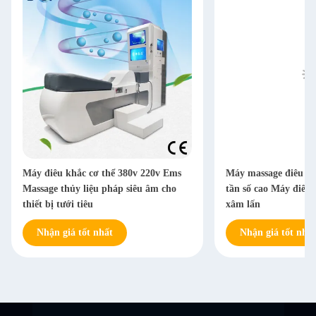
Máy điêu khắc cơ thể 380v 220v Ems
Máy massage điêu kh
Massage thủy liệu pháp siêu âm cho
tần số cao Máy điêu
thiết bị tưới tiêu
xâm lấn
Nhận giá tốt nhất
Nhận giá tốt nhất