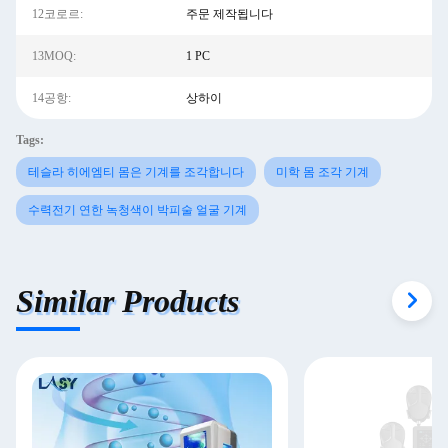
12코로르:
주문 제작됩니다
13MOQ:
1 PC
14공항:
상하이
Tags:
테슬라 히에엠티 몸은 기계를 조각합니다
미학 몸 조각 기계
수력전기 연한 녹청색이 박피술 얼굴 기계
Similar Products