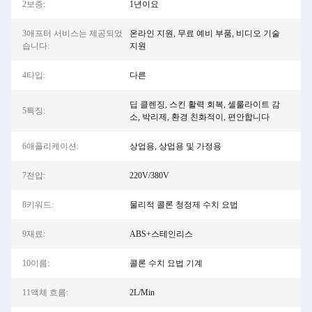
2보증:
1년이요
3애프터 서비스는 제공되었
온라인 지원, 무료 예비 부품, 비디오 기술
습니다:
지원
4타입:
다른
딥 클렌징, 스킨 활력 회복, 셀룰라이트 감
5특징:
소, 박리제, 환경 친화적이, 편안합니다
6애플리케이션:
상업용, 상업용 및 가정용
7전압:
220V/380V
8키워드:
물리적 콜론 청정제 수치 요법
9재료:
ABS+스테인리스
10이름:
콜론 수치 요법 기계
11액체 흐름:
2L/Min