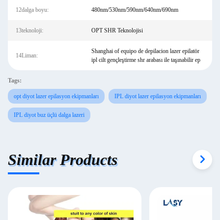
12dalga boyu:
480nm/530nm/590nm/640nm/690nm
13teknoloji:
OPT SHR Teknolojisi
Shanghai of equipo de depilacion lazer epilatör
14Liman:
ipl cilt gençleştirme shr arabası ile taşınabilir ep
Tags:
opt diyot lazer epilasyon ekipmanları
IPL diyot lazer epilasyon ekipmanları
IPL diyot buz üçlü dalga lazeri
Similar Products