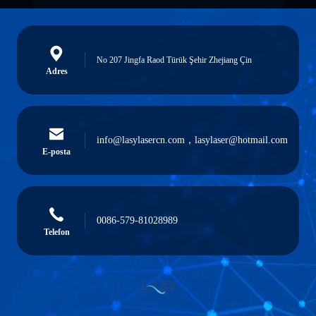
No 207 Jingfa Raod Türük Şehir Zhejiang Çin
Adres
info@lasylasercn.com，lasylaser@hotmail.com
E-posta
0086-579-81028989
Telefon