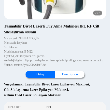
2
/
5
Taşınabilir Diyot Lazerli Tüy Alma Makinesi IPL RF Cilt
Sıkılaştırma 480nm
Menşe yeri: ZHEJIANG, ÇİN
Marka adı: lasylaser
Sertifika: ce
Model numarası: E-M22
Fiyat: $1,799.00/pieces >=1 pieces
Ambalaj bilgileri: Equipo de depilacion lazer epilatör ipl cilt gençleştirme shr portatif tüy alma arabası ile tek parç
Yetenek temini: Ayda 200 Adet/Adet
Detay
Description
Vurgulamak:
Taşınabilir Diyot Lazer Epilasyon Makinesi
,
Cilt Sıkılaştırma Lazer Epilasyon Makinesi
,
480nm Diod Lazer Epilasyon Makinesi
1IPL+ RF:
Evet