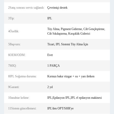
2Satış sonrası servis sağlandı:
Çevrimiçi destek
3Tip:
IPL
Tüy Alma, Pigment Giderme, Cilt Gençleştirme,
4Özellik:
Cilt Sıkılaştırma, Kırışıklık Giderici
5Başvuru:
Ticari, IPL Sistemi Tüy Alma İçin
6OEM/ODM:
Evet
7MIQ:
1 PARÇA
8IPL Soğutma durumu:
Kırmızı bakır rüzgar + su + yarı iletken
9Garanti:
2 yıl
10anahtar kelime:
IPL;Epilasyon IPL,IPL rf epilasyon makinesi
11Sistem güncellemesi:
IPL'den OPT/SHR'ye