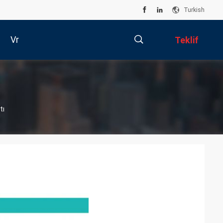
Turkish
Vr
Teklif
Isteği
描
tı
述