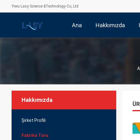
Yiwu Lasy Science &Technology Co,.Ltd
Ana
Hakkımızda
Sayfa
A
Hakkımızda
ÜR
Şirket Profili
Fabrika Turu