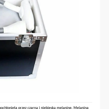
ochłonięta przez czarną i niebieską melaninę. Melanina