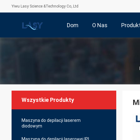
Yiwu Lasy Science &Technology Co,.Ltd
Dom
O Nas
Produk
Wszystkie Produkty
Mi
Maszyna do depilacji laserem
diodowym
Maszyna do depilacji laserowej IPL