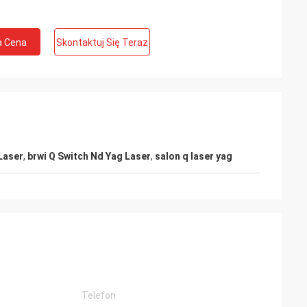
a Cena
Skontaktuj Się Teraz
Laser
,
brwi Q Switch Nd Yag Laser
,
salon q laser yag