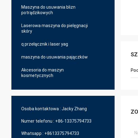
Maszyna do usuwania blizn
potrądzikowych
Laserowa maszyna do pielęgnacji
skóry
q przełącznik i laser yag
SZ
maszyna do usuwania pajączków
Akcesoria do maszyn
Pod
kosmetycznych
Osoba kontaktowa :
Jacky Zhang
ZO
Numer telefonu :
+86-13375794733
Whatsapp :
+8613375794733