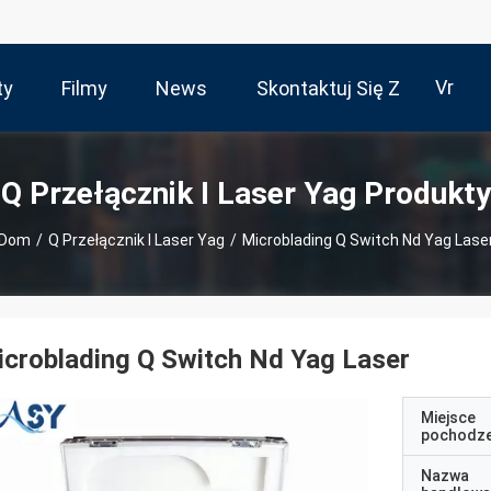
Vr
ty
Filmy
News
Skontaktuj Się Z
Nami
Q Przełącznik I Laser Yag Produkty
Dom
/
Q Przełącznik I Laser Yag
/
Microblading Q Switch Nd Yag Lase
croblading Q Switch Nd Yag Laser
Miejsce
pochodze
Nazwa