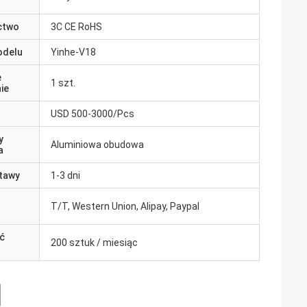
ctwo
3C CE RoHS
odelu
Yinhe-V18
e
1 szt.
ie
USD 500-3000/Pcs
y
Aluminiowa obudowa
a
tawy
1-3 dni
T/T, Western Union, Alipay, Paypal
ć
200 sztuk / miesiąc