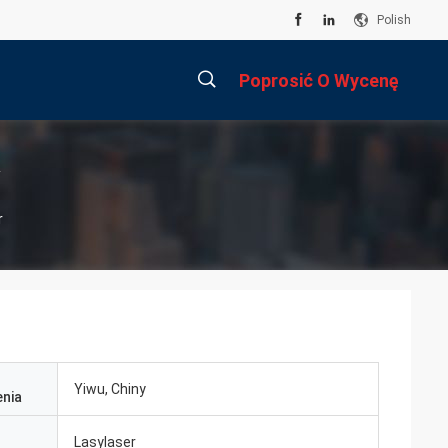
Polish
Poprosić O Wycenę
描
r
述
Yiwu, Chiny
nia
Lasylaser