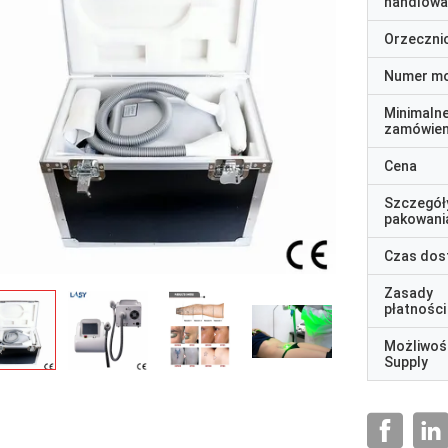
handlowa
Orzeczni
Numer m
Minimaln
zamówien
Cena
Szczegół
pakowani
Czas dos
Zasady
płatności
Możliwoś
Supply