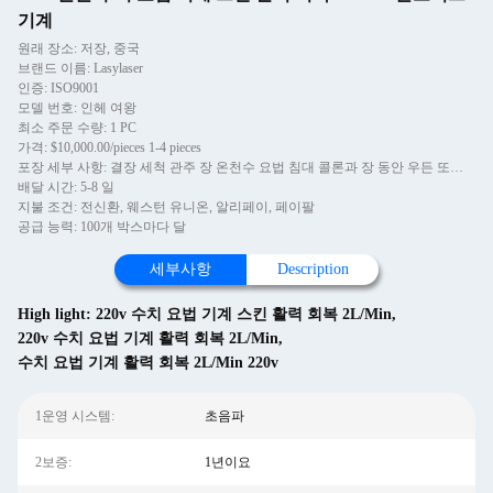
기계
원래 장소: 저장, 중국
브랜드 이름: Lasylaser
인증: ISO9001
모델 번호: 인헤 여왕
최소 주문 수량: 1 PC
가격: $10,000.00/pieces 1-4 pieces
포장 세부 사항: 결장 세척 관주 장 온천수 요법 침대 콜론과 장 동안 우든 또는 알리미니우메 경우 의약 튜브는 수치 요법 기계를 정화합니다
배달 시간: 5-8 일
지불 조건: 전신환, 웨스턴 유니온, 알리페이, 페이팔
공급 능력: 100개 박스마다 달
세부사항
Description
High light:
220v 수치 요법 기계 스킨 활력 회복 2L/Min
,
220v 수치 요법 기계 활력 회복 2L/Min
,
수치 요법 기계 활력 회복 2L/Min 220v
1운영 시스템:
초음파
2보증:
1년이요