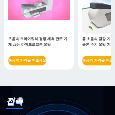
속 크리어워터 결장 세척 관주 기
홈 초음속 결장 기계를 위한 220v
20v 하이드로코론 요법
콜론 수치 요법 기계
의 가격을 얻으세요
최상의 가격을 얻으세요
접촉