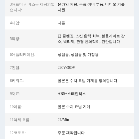
3애프터 서비스는 제공되었
온라인 지원, 무료 예비 부품, 비디오 기술
습니다:
지원
4타입:
다른
딥 클렌징, 스킨 활력 회복, 셀룰라이트 감
5특징:
소, 박리제, 환경 친화적이, 편안합니다
6애플리케이션:
상업용, 상업용 및 가정용
7전압:
220V/380V
8키워드:
콜론은 수치 요법 기계를 정화합니다
9재료:
ABS+스테인리스
10이름:
콜론 수치 요법 기계
11액체 흐름:
2L/Min
12코로르:
주문 제작됩니다