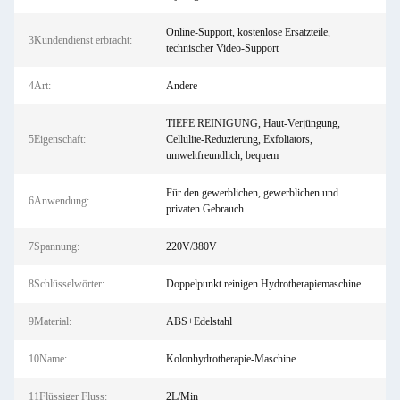
Online-Support, kostenlose Ersatzteile,
3Kundendienst erbracht:
technischer Video-Support
4Art:
Andere
TIEFE REINIGUNG, Haut-Verjüngung,
5Eigenschaft:
Cellulite-Reduzierung, Exfoliators,
umweltfreundlich, bequem
Für den gewerblichen, gewerblichen und
6Anwendung:
privaten Gebrauch
7Spannung:
220V/380V
8Schlüsselwörter:
Doppelpunkt reinigen Hydrotherapiemaschine
9Material:
ABS+Edelstahl
10Name:
Kolonhydrotherapie-Maschine
11Flüssiger Fluss:
2L/Min