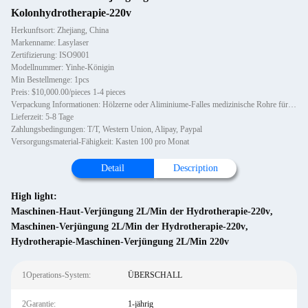
Kolonhydrotherapie-220v
Herkunftsort: Zhejiang, China
Markenname: Lasylaser
Zertifizierung: ISO9001
Modellnummer: Yinhe-Königin
Min Bestellmenge: 1pcs
Preis: $10,000.00/pieces 1-4 pieces
Verpackung Informationen: Hölzerne oder Aliminiume-Falles medizinische Rohre für Mineralwasser-Therapiebettdoppelpunkt und -da
Lieferzeit: 5-8 Tage
Zahlungsbedingungen: T/T, Western Union, Alipay, Paypal
Versorgungsmaterial-Fähigkeit: Kasten 100 pro Monat
Detail
Description
High light:
Maschinen-Haut-Verjüngung 2L/Min der Hydrotherapie-220v
,
Maschinen-Verjüngung 2L/Min der Hydrotherapie-220v
,
Hydrotherapie-Maschinen-Verjüngung 2L/Min 220v
1Operations-System:
ÜBERSCHALL
2Garantie:
1-jährig