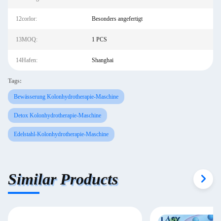
12corlor:
Besonders angefertigt
13MOQ:
1 PCS
14Hafen:
Shanghai
Tags:
Bewässerung Kolonhydrotherapie-Maschine
Detox Kolonhydrotherapie-Maschine
Edelstahl-Kolonhydrotherapie-Maschine
Similar Products