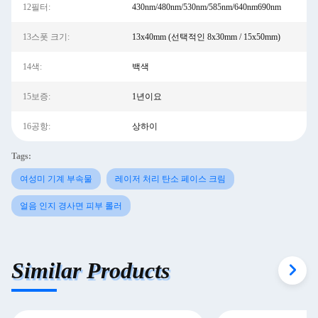
12필터:
430nm/480nm/530nm/585nm/640nm690nm
13스폿 크기:
13x40mm (선택적인 8x30mm / 15x50mm)
14색:
백색
15보증:
1년이요
16공항:
상하이
Tags:
여성미 기계 부속물
레이저 처리 탄소 페이스 크림
얼음 인지 경사면 피부 롤러
Similar Products