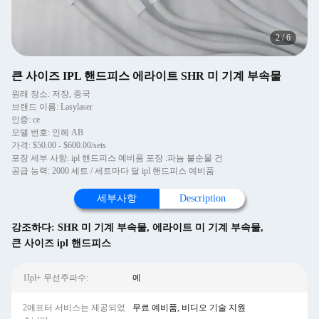
3
/
6
큰 사이즈 IPL 핸드피스 에라이트 SHR 미 기계 부속물
원래 장소: 저장, 중국
브랜드 이름: Lasylaser
인증: ce
모델 번호: 인헤 AB
가격: $50.00 - $600.00/sets
포장 세부 사항: ipl 핸드피스 예비품 포장 :파늄 불순물 건
공급 능력: 2000 세트 / 세트마다 달 ipl 핸드피스 예비품
세부사항
Description
강조하다:
SHR 미 기계 부속물
,
에라이트 미 기계 부속물
,
큰 사이즈 ipl 핸드피스
1Ipl+ 무선주파수:
예
2애프터 서비스는 제공되었
무료 예비품, 비디오 기술 지원