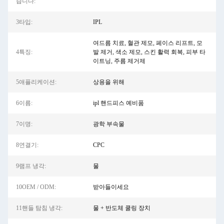
습니다:
3타입:
IPL
여드름 치료, 혈관 제모, 페이스 리프트, 모
4특징:
발 제거, 색소 제모, 스킨 활력 회복, 피부 타
이트닝, 주름 제거제
5애플리케이션:
상용을 위해
6이름:
ipl 핸드피스 예비품
7이명:
광학 부속물
8연결기:
CPC
9램프 냉각:
물
10OEM / ODM:
받아들이세요
11핸들 탐침 냉각:
물 + 반도체 쿨링 장치