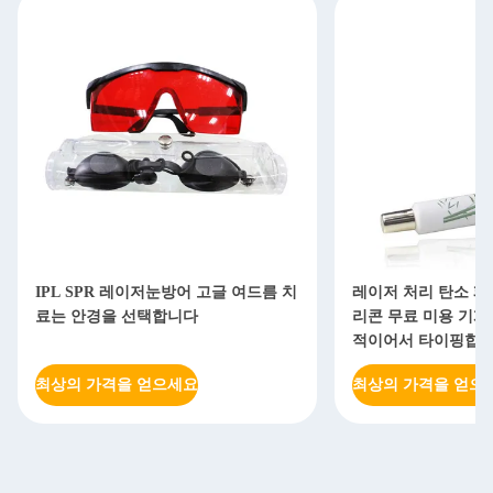
드름 치
레이저 처리 탄소 페이스 크림 여성 실
여드름 치료를
리콘 무료 미용 기계 부속물 2는 선택
세논 섬광 전
적이어서 타이핑합니다
최상의 가격을 얻으세요
최상의 가