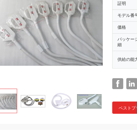
証明
モデル番
価格
パッケー
細
供給の能
ベストプ