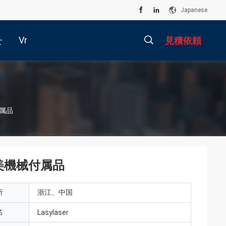
Japanese
Vr
せ
見積依頼
描
付属品
述
Rの美機械付属品
所
浙江、中国
名
Lasylaser