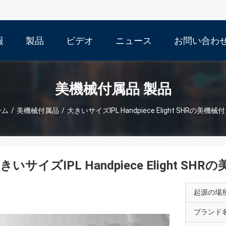
報
製品
ビデオ
ニュース
お問い合わ
美機械付属品 製品
ーム
/
美機械付属品
/
大きいサイズIPL Handpiece Elight SHRの美機械
きいサイズIPL Handpiece Elight SH
起源の場
ブランド