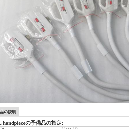
品の説明
L handpieceの予備品の指定: