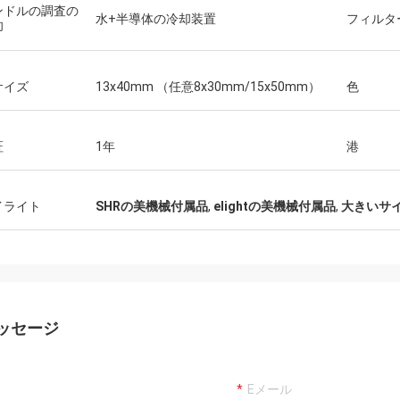
ンドルの調査の
水+半導体の冷却装置
フィルタ
却
サイズ
13x40mm （任意8x30mm/15x50mm）
色
証
1年
港
イライト
SHRの美機械付属品
,
elightの美機械付属品
,
大きいサイズ
ッセージ