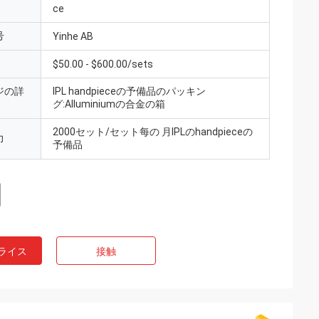
ce
号
Yinhe AB
$50.00 - $600.00/sets
ジの詳
IPL handpieceの予備品のパッキン
グ:Alluminiumの合金の箱
2000セット/セット每の 月IPLのhandpieceの
力
予備品
ライス
接触