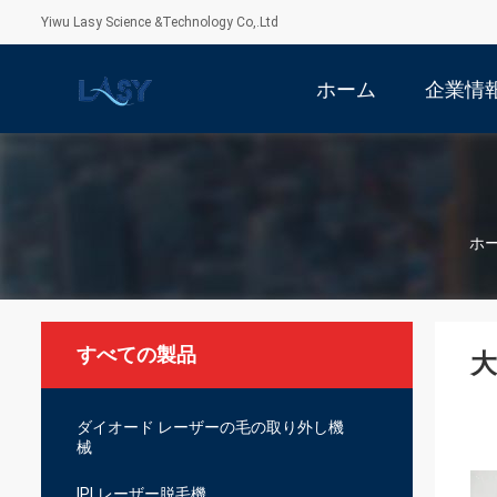
Yiwu Lasy Science &Technology Co,.Ltd
ホーム
企業情
ホ
すべての製品
大
ダイオード レーザーの毛の取り外し機
械
IPLレーザー脱毛機