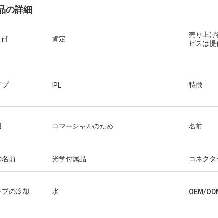
品の詳細
売り上げ
肯定
 rf
ビスは提
イプ
特徴
IPL
用
コマーシャルのため
名前
の名前
光学付属品
コネクタ
ンプの冷却
水
OEM/OD