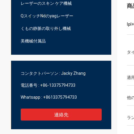
レーザーのスキン ケア機械
商
QスイッチNdのyagレーザー
Ipl+
くもの静脈の取り外し機械
美機械付属品
タ
コンタクトパーソン :
Jacky Zhang
適
電話番号 :
+86-13375794733
Whatsapp :
+8613375794733
他
連絡先
ラ