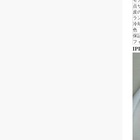
モ
点
皮
ラ
冷
色
保
フ
IP