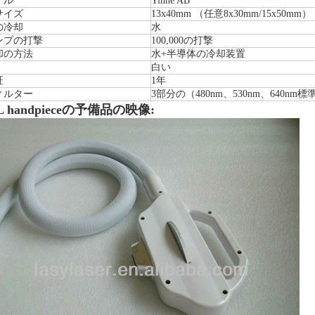
デル
Yinhe AB
サイズ
13x40mm （任意8x30mm/15x50mm）
の冷却
水
ンプの打撃
100,000の打撃
却の方法
水+半導体の冷却装置
白い
証
1年
ィルター
3部分の（480nm、530nm、640nm
L handpieceの予備品の映像: