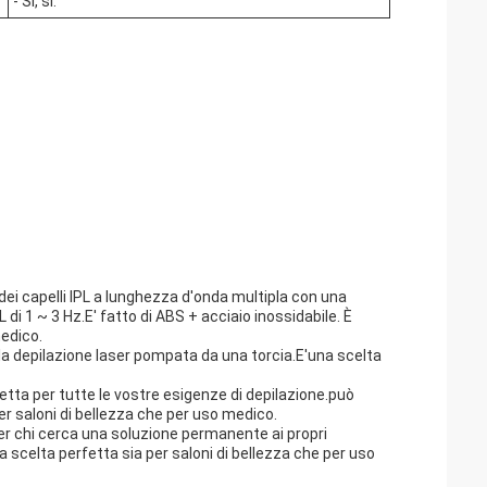
- Sì, sì.
dei capelli IPL a lunghezza d'onda multipla con una
1 ~ 3 Hz.E' fatto di ABS + acciaio inossidabile. È
medico.
la depilazione laser pompata da una torcia.E'una scelta
etta per tutte le vostre esigenze di depilazione.può
 per saloni di bellezza che per uso medico.
per chi cerca una soluzione permanente ai propri
una scelta perfetta sia per saloni di bellezza che per uso