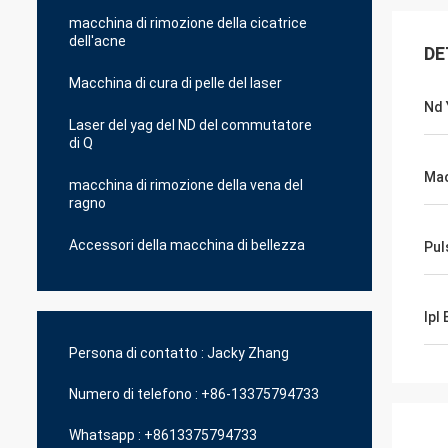
macchina di rimozione della cicatrice
dell'acne
DE
Macchina di cura di pelle del laser
Nd 
Laser del yag del ND del commutatore
di Q
Mac
macchina di rimozione della vena del
ragno
Accessori della macchina di bellezza
Pul
Ipl
Persona di contatto :
Jacky Zhang
Numero di telefono :
+86-13375794733
Whatsapp :
+8613375794733