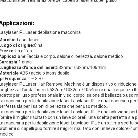
Macchina per l'eliminazione dei capelli a laser a super pulso
Applicazioni:
Lasylaser IPL Laser depilazione macchina
Marchio:
Laser laser
Luogo di origine:
Cina
Prezzo:
Un affare.
Applicazione:
Faccia e corpo, salone di bellezza, salone medico.
Garanzia:
1 anno
Lunghezza d'onda del laser:
532nm/1032nm/1064nm
Materiale:
ABS+acciaio inossidabile
Ipl Frequenza:
1 ~ 3 Hz
Lasylaser IPL Laser Hair Removal Machine è un dispositivo di riduzione 
lunghezza d'onda laser di 532nm/1032nm/1064nm e una frequenza IPL di 
adatto per l'uso professionale in viso, corpo, salone di bellezza o uso 
La macchina per la depilazione laser Lasylaser IPL è una macchina per 
perfetta sia per i saloni di bellezza che per uso medico..
La macchina per la depilazione laser Lasylaser IPL è una soluzione perf
fornire il miglior risultato con un lieve doloreE' una scelta perfetta sia
La macchina per la depilazione laser Lasylaser IPL è un'ottima scelta 
problemi di capelli.può fornire il miglior risultato con un lieve doloreE' 
medico.