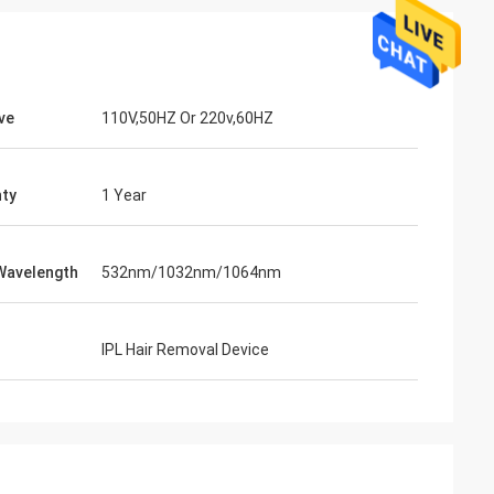
ve
110V,50HZ Or 220v,60HZ
ty
1 Year
Wavelength
532nm/1032nm/1064nm
IPL Hair Removal Device