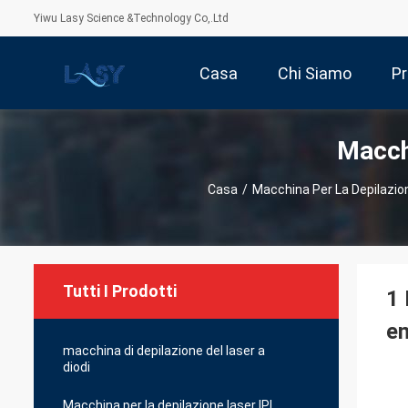
Yiwu Lasy Science &Technology Co,.Ltd
Casa
Chi Siamo
Pr
Macch
Casa
/
Macchina Per La Depilazio
Tutti I Prodotti
1 
en
macchina di depilazione del laser a
diodi
Macchina per la depilazione laser IPL