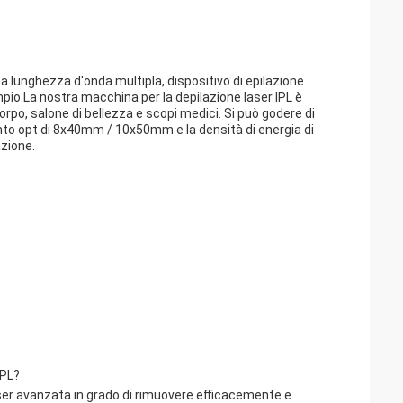
L a lunghezza d'onda multipla, dispositivo di epilazione
ampio.La nostra macchina per la depilazione laser IPL è
rpo, salone di bellezza e scopi medici. Si può godere di
punto opt di 8x40mm / 10x50mm e la densità di energia di
azione.
IPL?
aser avanzata in grado di rimuovere efficacemente e