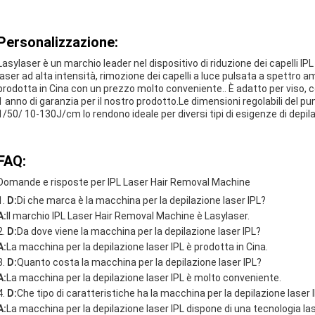
Personalizzazione:
Lasylaser è un marchio leader nel dispositivo di riduzione dei capelli IP
laser ad alta intensità, rimozione dei capelli a luce pulsata a spettro 
prodotta in Cina con un prezzo molto conveniente.. È adatto per viso, co
1 anno di garanzia per il nostro prodotto.Le dimensioni regolabili del 
1/50/ 10-130J/cm lo rendono ideale per diversi tipi di esigenze di depil
FAQ:
Domande e risposte per IPL Laser Hair Removal Machine
D:
Di che marca è la macchina per la depilazione laser IPL?
A:
Il marchio IPL Laser Hair Removal Machine è Lasylaser.
D:
Da dove viene la macchina per la depilazione laser IPL?
A:
La macchina per la depilazione laser IPL è prodotta in Cina.
D:
Quanto costa la macchina per la depilazione laser IPL?
A:
La macchina per la depilazione laser IPL è molto conveniente.
D:
Che tipo di caratteristiche ha la macchina per la depilazione laser 
A:
La macchina per la depilazione laser IPL dispone di una tecnologia l