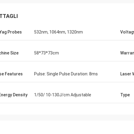
TTAGLI
Yag Probes
532nm, 1064nm, 1320nm
Voltag
hine Size
58*73*73cm
Warran
se Features
Pulse: Single Pulse Duration: 8ms
Laser 
 Energy Density
1/50/ 10-130J/cm Adjustable
Type