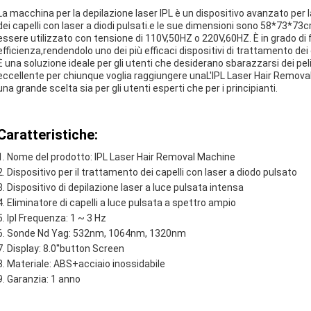
La macchina per la depilazione laser IPL è un dispositivo avanzato per l
dei capelli con laser a diodi pulsati.e le sue dimensioni sono 58*73*73
essere utilizzato con tensione di 110V,50HZ o 220V,60HZ. È in grado di 
efficienza,rendendolo uno dei più efficaci dispositivi di trattamento dei
È una soluzione ideale per gli utenti che desiderano sbarazzarsi dei pel
eccellente per chiunque voglia raggiungere unaL'IPL Laser Hair Remova
una grande scelta sia per gli utenti esperti che per i principianti.
Caratteristiche:
Nome del prodotto: IPL Laser Hair Removal Machine
Dispositivo per il trattamento dei capelli con laser a diodo pulsato
Dispositivo di depilazione laser a luce pulsata intensa
Eliminatore di capelli a luce pulsata a spettro ampio
Ipl Frequenza: 1 ~ 3 Hz
Sonde Nd Yag: 532nm, 1064nm, 1320nm
Display: 8.0''button Screen
Materiale: ABS+acciaio inossidabile
Garanzia: 1 anno