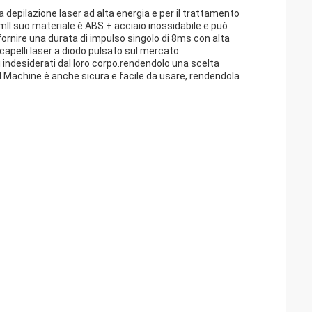
a depilazione laser ad alta energia e per il trattamento
cmIl suo materiale è ABS + acciaio inossidabile e può
fornire una durata di impulso singolo di 8ms con alta
 capelli laser a diodo pulsato sul mercato.
i indesiderati dal loro corpo.rendendolo una scelta
l Machine è anche sicura e facile da usare, rendendola