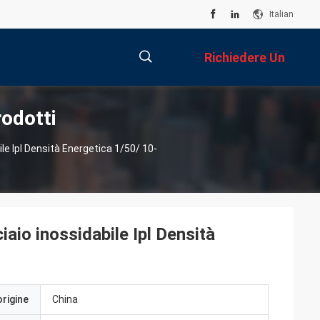
Italian
Richiedere Un
odotti
Preventivo
描
le Ipl Densità Energetica 1/50/ 10-
述
io inossidabile Ipl Densità
origine
China