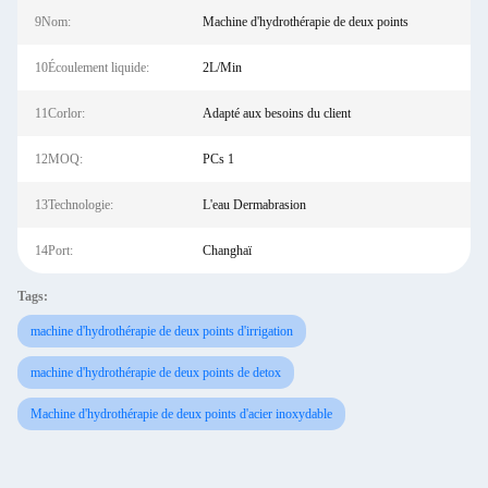
9Nom:
Machine d'hydrothérapie de deux points
10Écoulement liquide:
2L/Min
11Corlor:
Adapté aux besoins du client
12MOQ:
PCs 1
13Technologie:
L'eau Dermabrasion
14Port:
Changhaï
Tags:
machine d'hydrothérapie de deux points d'irrigation
machine d'hydrothérapie de deux points de detox
Machine d'hydrothérapie de deux points d'acier inoxydable