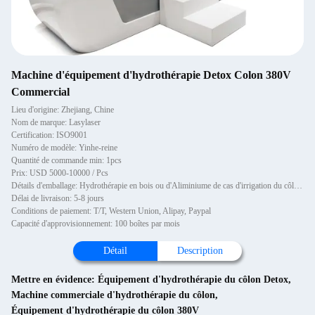
Machine d'équipement d'hydrothérapie Detox Colon 380V
Commercial
Lieu d'origine: Zhejiang, Chine
Nom de marque: Lasylaser
Certification: ISO9001
Numéro de modèle: Yinhe-reine
Quantité de commande min: 1pcs
Prix: USD 5000-10000 / Pcs
Détails d'emballage: Hydrothérapie en bois ou d'Aliminiume de cas d'irrigation du côlon de décapant révolutionnaire mêmes
Délai de livraison: 5-8 jours
Conditions de paiement: T/T, Western Union, Alipay, Paypal
Capacité d'approvisionnement: 100 boîtes par mois
Détail
Description
Mettre en évidence:
Équipement d'hydrothérapie du côlon Detox
,
Machine commerciale d'hydrothérapie du côlon
,
Équipement d'hydrothérapie du côlon 380V