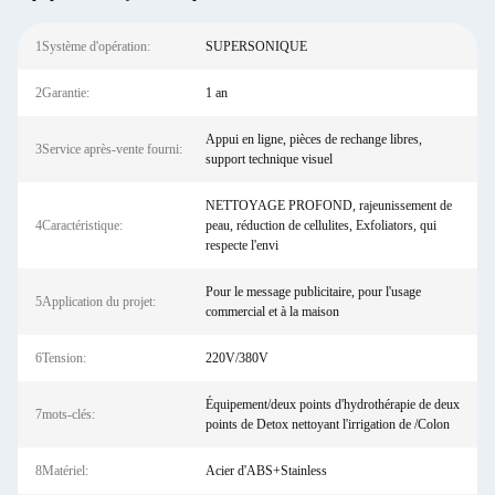
1Système d'opération:
SUPERSONIQUE
2Garantie:
1 an
Appui en ligne, pièces de rechange libres,
3Service après-vente fourni:
support technique visuel
NETTOYAGE PROFOND, rajeunissement de
4Caractéristique:
peau, réduction de cellulites, Exfoliators, qui
respecte l'envi
Pour le message publicitaire, pour l'usage
5Application du projet:
commercial et à la maison
6Tension:
220V/380V
Équipement/deux points d'hydrothérapie de deux
7mots-clés:
points de Detox nettoyant l'irrigation de /Colon
8Matériel:
Acier d'ABS+Stainless