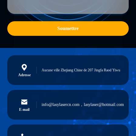
Soumettre
Aucune ville Zhejiang Chine de 207 Jingfa Raod Yiwu
Adresse
info@lasylasercn.com，lasylaser@hotmail.com
E-mail