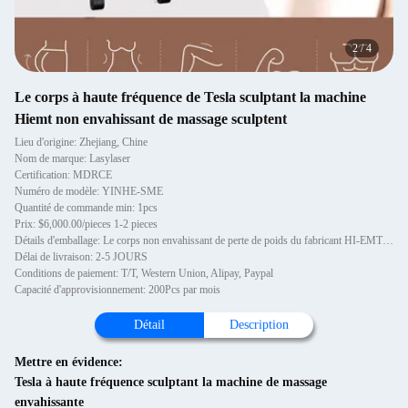
3
/
4
Le corps à haute fréquence de Tesla sculptant la machine
Hiemt non envahissant de massage sculptent
Lieu d'origine: Zhejiang, Chine
Nom de marque: Lasylaser
Certification: MDRCE
Numéro de modèle: YINHE-SME
Quantité de commande min: 1pcs
Prix: $6,000.00/pieces 1-2 pieces
Détails d'emballage: Le corps non envahissant de perte de poids du fabricant HI-EMT de cas d'Aliminium amincissant Tesla
Délai de livraison: 2-5 JOURS
Conditions de paiement: T/T, Western Union, Alipay, Paypal
Capacité d'approvisionnement: 200Pcs par mois
Détail
Description
Mettre en évidence:
Tesla à haute fréquence sculptant la machine de massage
envahissante