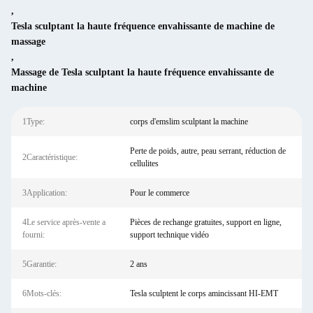
,
Tesla sculptant la haute fréquence envahissante de machine de
massage
,
Massage de Tesla sculptant la haute fréquence envahissante de
machine
1Type:
corps d'emslim sculptant la machine
Perte de poids, autre, peau serrant, réduction de
2Caractéristique:
cellulites
3Application:
Pour le commerce
4Le service après-vente a
Pièces de rechange gratuites, support en ligne,
fourni:
support technique vidéo
5Garantie:
2 ans
6Mots-clés:
Tesla sculptent le corps amincissant HI-EMT