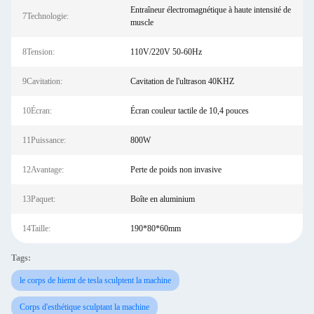
Entraîneur électromagnétique à haute intensité de
7Technologie:
muscle
8Tension:
110V/220V 50-60Hz
9Cavitation:
Cavitation de l'ultrason 40KHZ
10Écran:
Écran couleur tactile de 10,4 pouces
11Puissance:
800W
12Avantage:
Perte de poids non invasive
13Paquet:
Boîte en aluminium
14Taille:
190*80*60mm
Tags:
le corps de hiemt de tesla sculptent la machine
Corps d'esthétique sculptant la machine