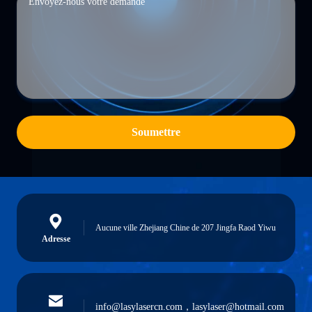
Soumettre
Aucune ville Zhejiang Chine de 207 Jingfa Raod Yiwu
Adresse
info@lasylasercn.com，lasylaser@hotmail.com