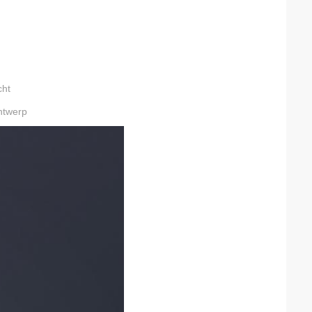
cht
ntwerp