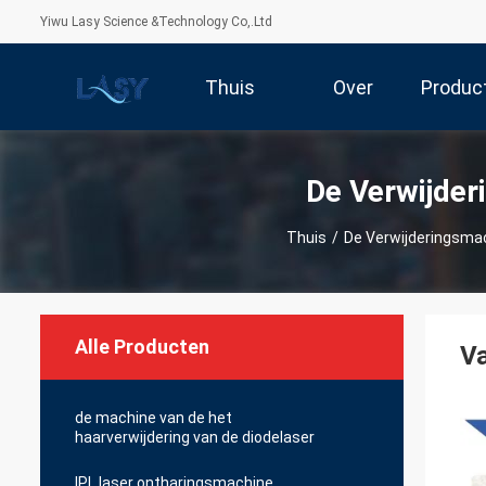
Yiwu Lasy Science &Technology Co,.Ltd
Thuis
Over
Produc
Ons
De Verwijder
Thuis
/
De Verwijderingsma
Alle Producten
Va
de machine van de het
haarverwijdering van de diodelaser
IPL laser ontharingsmachine