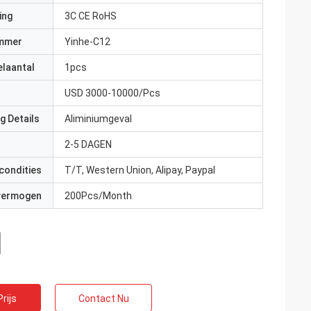
ing
3C CE RoHS
mmer
Yinhe-C12
elaantal
1pcs
USD 3000-10000/Pcs
g Details
Aliminiumgeval
2-5 DAGEN
condities
T/T, Western Union, Alipay, Paypal
 vermogen
200Pcs/Month
rijs
Contact Nu