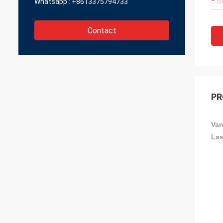
Whatsapp :
+8613375794733
Contact
PR
Van
Las