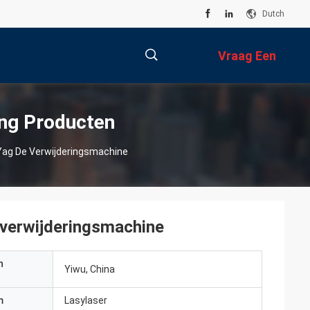
Dutch
Vraag Een
Offerte Aan
描
ing Producten
Yag De Verwijderingsmachine
述
 verwijderingsmachine
n
Yiwu, China
m
Lasylaser