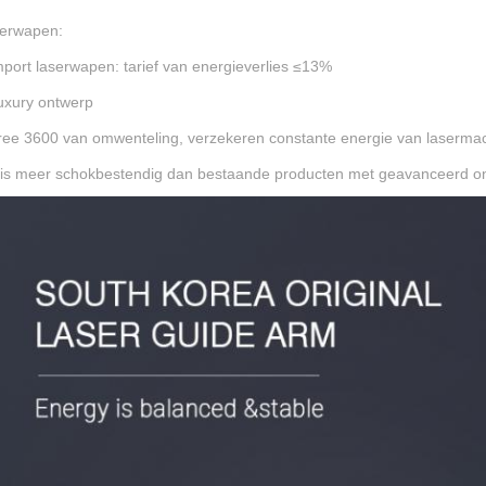
erwapen:
mport
laserwapen:
tarief van energieverlies ≤13%
uxury ontwerp
ree 3600 van omwenteling, verzekeren constante energie van laserma
t is meer schokbestendig dan bestaande producten met geavanceerd o