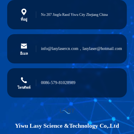
No 207 Jingfa Raod Yiwu City Zhejiang China
ที่อยู่
info@lasylasercn.com，lasylaser@hotmail.com
อีเมล
0086-579-81028989
โทรศัพท์
Yiwu Lasy Science &Technology Co,.Ltd