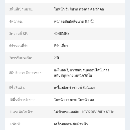
3พื้นที่เป้าหมาย:
ใบหน้า ริมฝีปาก ดวงตา คอ/ลำคอ
4หน้าจอ:
หน้าจอสัมผัสสีขนาด 8.4 นิ้ว
5ความถี่ RF:
40.68MHz
6จำนวนที่จับ:
ที่จับเดี่ยว
7การรับประกัน:
2 ปี
อะไหล่ฟรี, การสนับสนุนออนไลน์, การ
8มีบริการหลังการขาย:
สนับสนุนทางเทคนิควิดีโอ
9ชื่อสินค้า:
เครื่องอัลตร้าซาวด์ Sofwave
10พื้นที่การรักษา:
ใบหน้า ร่างกาย ใบหน้า คอ
11แรงดันไฟฟ้า:
ไฟฟ้ากระแสสลับ 110V/220V 50Hz 60Hz
12พิมพ์:
เครื่องยกกระชับผิวหน้า