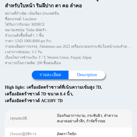
สำหรับใบหน้า ริมฝีปาก ตา คอ ลำคอ
สถานที่กำเนิด: เจ้อเจียง ประเทศจีน
ชื่อแบรนด์: Lasylaser
ได้รับการรับรอง: MDRCE
หมายเลขรุ่น: Yinhe-อัลตร้า
จำนวนสั่งซื้อขั้นต่ำ: 1 ชิ้น
ราคา: USD 1000-8000 per Pcs
รายละเอียดการบรรจุ: Aliminium case 2022 เครื่องนวดยกกระชับใบหน้าและลำคอมาใหม่ 7d hi fu เครื่องกำจัดริ้วรอยผลลัพธ์ที่ดีกว
เวลาการส่งมอบ: 3-5 วัน
เงื่อนไขการชำระเงิน: T / T, Western Union, Paypal, Alipay
สามารถในการผลิต: 200 ชิ้นต่อเดือน
รายละเอียด
Description
High light:
เครื่องอัลตร้าซาวด์ที่เน้นความเข้มสูง 7D
,
เครื่องอัลตร้าซาวด์ 7D ขนาด 8.4 นิ้ว
,
เครื่องอัลตร้าซาวด์ AC110V 7D
ป้องกันอาการบวม, กระชับผิว, ทำความ
1คุณสมบัติ:
สะอาดอย่างล้ำลึก, กำจัดริ้วรอย
2ระบบปฏิบัติการ:
อัลตราโซนิก