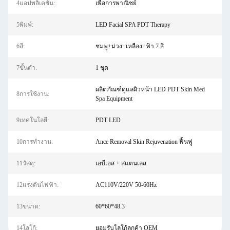
4แอปพลิเคชัน:
เพื่อการพาณิชย์
5พิมพ์:
LED Facial SPA PDT Therapy
6สี:
ชมพู+ม่วง+เหลือง+ฟ้า 7 สี
7ขั้นต่ำ:
1 ชุด
ผลิตภัณฑ์ดูแลผิวหน้า LED PDT Skin Med
8การใช้งาน:
Spa Equipment
9เทคโนโลยี:
PDT LED
10การทำงาน:
Ance Removal Skin Rejuvenation ฟื้นฟู
11วัสดุ:
เอบีเอส + สแตนเลส
12แรงดันไฟฟ้า:
AC110V/220V 50-60Hz
13ขนาด:
60*60*48.3
14โลโก้:
ยอมรับโลโก้ลูกค้า OEM