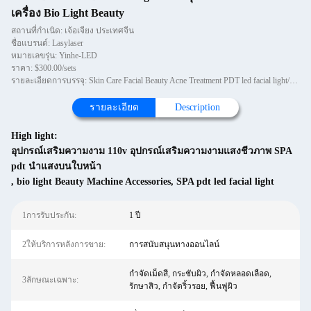
เครื่อง Bio Light Beauty
สถานที่กำเนิด: เจ้อเจียง ประเทศจีน
ชื่อแบรนด์: Lasylaser
หมายเลขรุ่น: Yinhe-LED
ราคา: $300.00/sets
รายละเอียดการบรรจุ: Skin Care Facial Beauty Acne Treatment PDT led facial light/phototherapy skin care/led pdt bio-light
รายละเอียด
Description
High light:
อุปกรณ์เสริมความงาม 110v อุปกรณ์เสริมความงามแสงชีวภาพ SPA
pdt นำแสงบนใบหน้า
,
bio light Beauty Machine Accessories
,
SPA pdt led facial light
1การรับประกัน:
1 ปี
2ให้บริการหลังการขาย:
การสนับสนุนทางออนไลน์
กำจัดเม็ดสี, กระชับผิว, กำจัดหลอดเลือด,
3ลักษณะเฉพาะ:
รักษาสิว, กำจัดริ้วรอย, ฟื้นฟูผิว