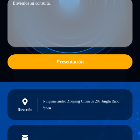
Presentación
Ninguna ciudad Zhejiang China de 207 Jingfa Raod
Yiwu
Dirección