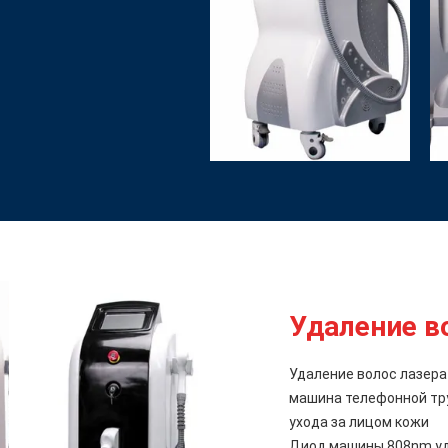
Удаление в
Удаление волос лазера 
машина телефонной тру
ухода за лицом кожи
Диод машины 808nm уд