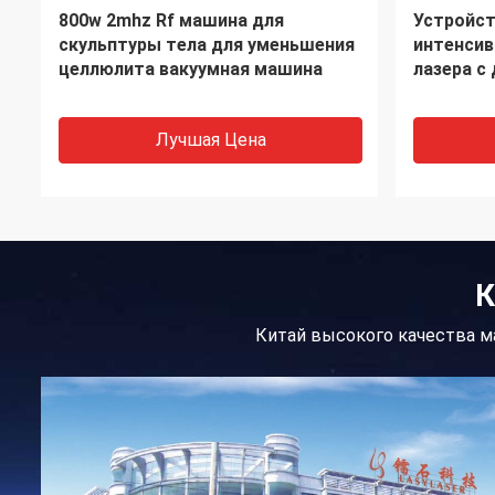
лазер RF удаления волос лазера
755 808 O
480nm 530nm DPL Resurfacing
перманен
машина
машины у
окончат
Лучшая Цена
К
Китай высокого качества ма