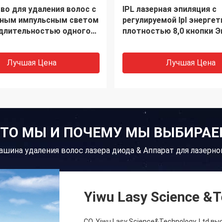
PT IPL Epilation
удаление татуировки м
тности 1064 SHR
755nm лазера пикосекун
даления волос лазера
1064nm 532nm
ельное
Лучшая Цена
Лучшая Цена
ТО МЫ И ПОЧЕМУ МЫ ВЫБИРА
шина удаления волос лазера диода & Аппарат для лазерн
Yiwu Lasy Science &T
CO. Yiwu Lasy Science&Technology, Ltd 