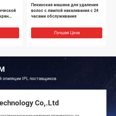
ашины
1 IPL лазерная эпиляторная
ды
машина ABS из нержавеющей
стали Ipl Энергетическая
плотность 1/50/ 10-130J/cm
регулируемая
Лучшая Цена
ЕМ
ой эпиляции IPL поставщиков
echnology Co,.Ltd
высокотехнологичная компания принималось за