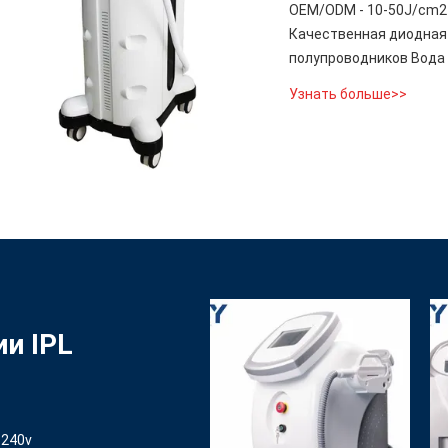
OEM/ODM - 10-50J/cm2
Качественная диодная
полупроводников Вода
Узнать больше>>
и IPL
-240v