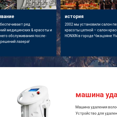
ивание
история
обеспечивает ряд
2002 мы установили салон п
ний медицинских & красоты и
красоты цепной – салон кра
него обслуживания после-
HONXIN в городе Чжэцзяне Y
 решений лазера!
машина уда
Машина удаления волос
Устройство для удален