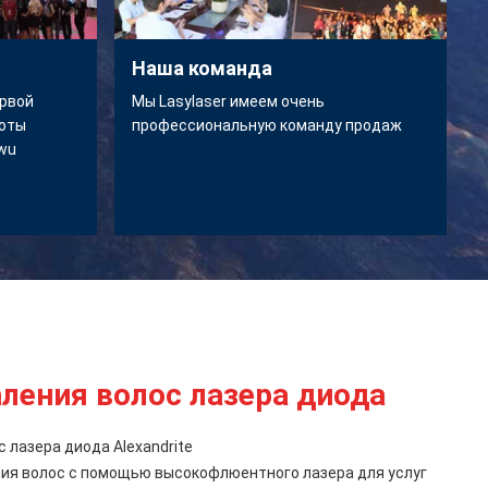
Наша команда
ервой
Мы Lasylaser имеем очень
соты
профессиональную команду продаж
iwu
ления волос лазера диода
 лазера диода Alexandrite
ия волос с помощью высокофлюентного лазера для услуг