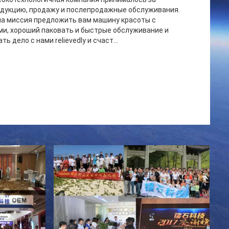
одукцию, продажу и послепродажные обслуживания.
ша миссия предложить вам машину красоты с
и, хороший паковать и быстрые обслуживание и
ь дело с нами relievedly и счаст...