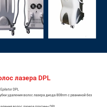
олос лазера DPL
Epilator DPL
бки удаления волос лазера диода 808nm с рваниной без
аления волос лазера платины DPL