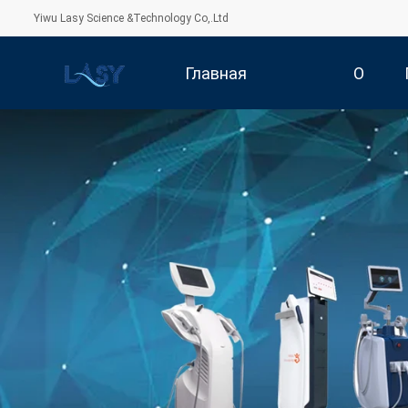
Yiwu Lasy Science &Technology Co,.Ltd
Главная
О
Страница
Компании