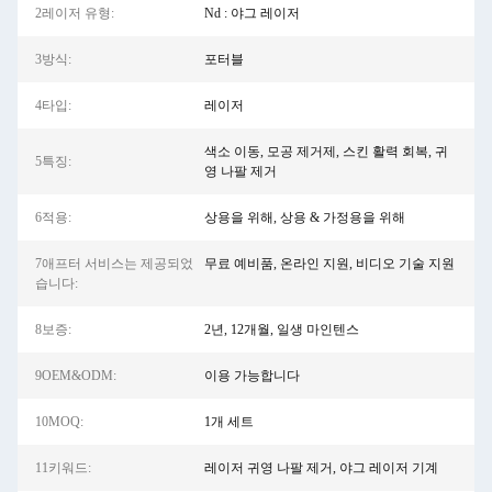
2레이저 유형:
Nd : 야그 레이저
3방식:
포터블
4타입:
레이저
색소 이동, 모공 제거제, 스킨 활력 회복, 귀
5특징:
영 나팔 제거
6적용:
상용을 위해, 상용 & 가정용을 위해
7애프터 서비스는 제공되었
무료 예비품, 온라인 지원, 비디오 기술 지원
습니다:
8보증:
2년, 12개월, 일생 마인텐스
9OEM&ODM:
이용 가능합니다
10MOQ:
1개 세트
11키워드:
레이저 귀영 나팔 제거, 야그 레이저 기계