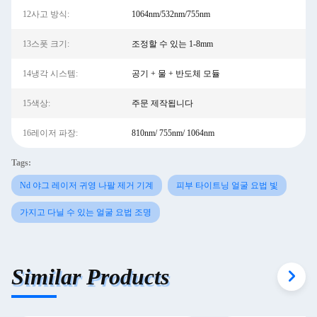
12사고 방식:
1064nm/532nm/755nm
13스폿 크기:
조정할 수 있는 1-8mm
14냉각 시스템:
공기 + 물 + 반도체 모듈
15색상:
주문 제작됩니다
16레이저 파장:
810nm/ 755nm/ 1064nm
Tags:
Nd 야그 레이저 귀영 나팔 제거 기계
피부 타이트닝 얼굴 요법 빛
가지고 다닐 수 있는 얼굴 요법 조명
Similar Products