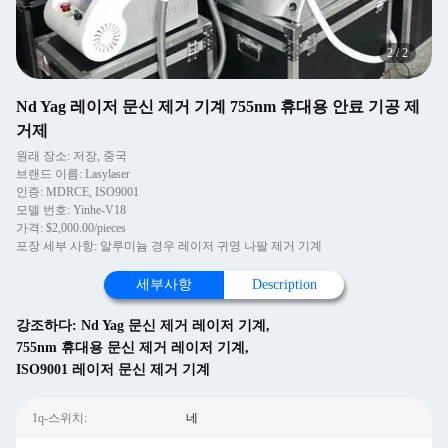
2
/
2
Nd Yag 레이저 문신 제거 기계 755nm 휴대용 안료 기공 제
거제
원래 장소: 저장, 중국
브랜드 이름: Lasylaser
인증: MDRCE, ISO9001
모델 번호: Yinhe-V18
가격: $2,000.00/pieces
포장 세부 사항: 알루미늄 경우 레이저 귀영 나팔 제거 기계
세부사항
Description
강조하다:
Nd Yag 문신 제거 레이저 기계
,
755nm 휴대용 문신 제거 레이저 기계
,
ISO9001 레이저 문신 제거 기계
1q-스위치:
네