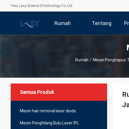
Yiwu Lasy Science &Technology Co,.Ltd
Rumah
Tentang
P
Kita
Rumah
/
Mesin Penghapus T
Semua Produk
Ru
J
Mesin hair removal laser dioda
Mesin Penghilang Bulu Laser IPL