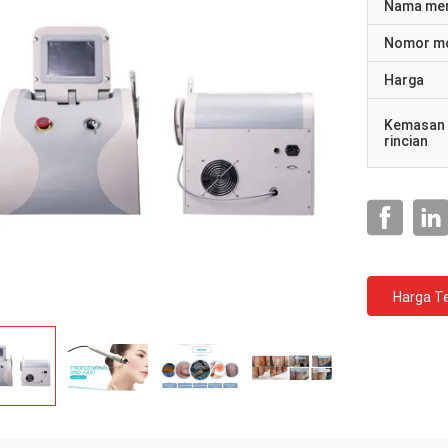
Nama me
Nomor m
Harga
Kemasan
rincian
Harga Te