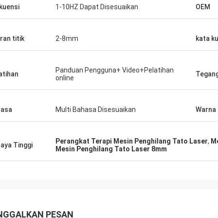
kuensi
1-10HZ Dapat Disesuaikan
OEM
ran titik
2-8mm
kata k
Panduan Pengguna+ Video+Pelatihan
atihan
Tegan
online
hasa
Multi Bahasa Disesuaikan
Warna
Perangkat Terapi Mesin Penghilang Tato Laser
,
Me
aya Tinggi
Mesin Penghilang Tato Laser 8mm
NGGALKAN PESAN