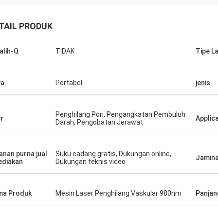
TAIL PRODUK
alih-Q
TIDAK
Tipe L
ya
Portabel
jenis
Penghilang Pori, Pengangkatan Pembuluh
ur
Applic
Darah, Pengobatan Jerawat
anan purna jual
Suku cadang gratis, Dukungan online,
Jamin
ediakan
Dukungan teknis video
ma Produk
Mesin Laser Penghilang Vaskular 980nm
Panjan