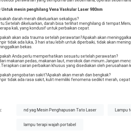
Prosedur perawatan yang sempurna dan sederhana, operasi sederhan
 Untuk mesin penghilang Vena Vaskular Laser 980nm
isakah darah merah dikeluarkan sekaligus?
tu.Setelah dikeluarkan, darah bisa terlihat menghilang di tempat.Menu
erapa kali, yang kondusif untuk perbaikan cepat.
Apakah akan ada trauma setelah perawatan?Apakah akan meninggalka
pir tidak ada luka, 3 hari atau lebih untuk diperbaiki, tidak akan meni
inggalkan bekas.
Apakah Anda perlu memperhatikan sesuatu setelah perawatan?
dari makanan pedas, makanan laut, merokok dan minum.Jangan menc
i.Terapkan cairan perbaikan khusus yang disediakan oleh perusahaan 
Apakah pengobatan sakit?Apakah akan merah dan bengkak?
pir tidak ada rasa sakit, kulit memiliki fenomena sedikit merah, cepa
:
nd yag Mesin Penghapusan Tato Laser
Lampu t
lampu terapi wajah portabel