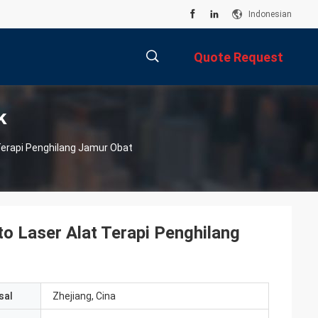
Indonesian
Quote Request
k
Suatu
描
erapi Penghilang Jamur Obat
述
 Laser Alat Terapi Penghilang
sal
Zhejiang, Cina