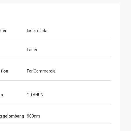
aser
laser dioda
Laser
ation
For Commercial
an
1 TAHUN
g gelombang
980nm