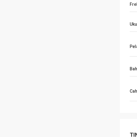
Fre
Uku
Pel
Ba
Cah
TI