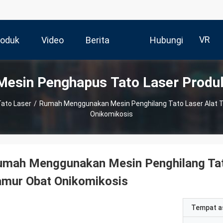
VR
roduk
Video
Berita
Hubungi
Mesin Penghapus Tato Laser Produ
Kami
ato Laser
/
Rumah Menggunakan Mesin Penghilang Tato Laser Alat T
Onikomikosis
mah Menggunakan Mesin Penghilang Tato
amur Obat Onikomikosis
Tempat a