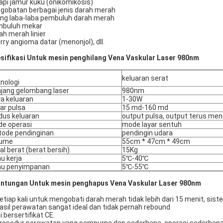
api jamur kuku (onikomikosis)
gobatan berbagai jenis darah merah
ing laba-laba pembuluh darah merah
buluh mekar
ah merah linier
rry angioma datar (menonjol), dll.
sifikasi Untuk mesin penghilang Vena Vaskular Laser 980nm
keluaran serat
nologi
jang gelombang laser
980nm
a keluaran
1-30W
ar pulsa
15 md-160 md
us keluaran
output pulsa, output terus me
e operasi
mode layar sentuh
ode pendinginan
pendingin udara
lume
55cm * 47cm * 49cm
al berat (berat bersih)
15Kg
u kerja
5℃-40℃
hu penyimpanan
5℃-55℃
ntungan Untuk mesin penghapus Vena Vaskular Laser 980nm
Setiap kali untuk mengobati darah merah tidak lebih dari 15 menit, siste
Hasil perawatan sangat ideal dan tidak pernah rebound
ni bersertifikat CE.