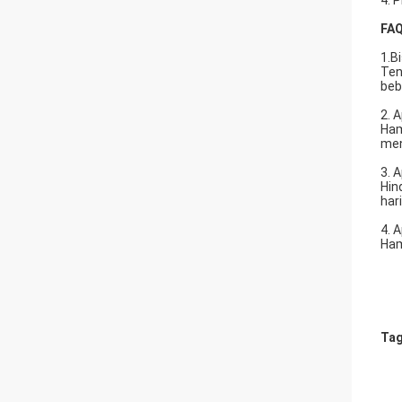
4. 
FAQ
1.B
Ten
beb
2. 
Ham
men
3. 
Hin
har
4. 
Ham
Tag