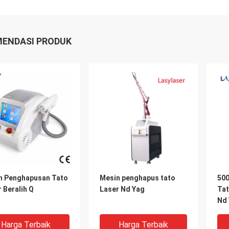
ENDASI PRODUK
n Penghapusan Tato
Mesin penghapus tato
500
 Beralih Q
Laser Nd Yag
Tat
Nd 
Mai
Harga Terbaik
Harga Terbaik