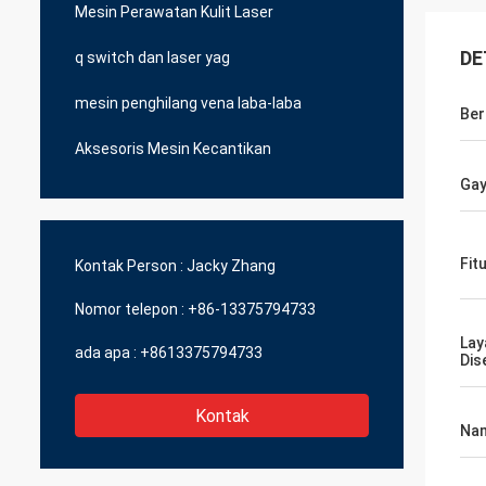
Mesin Perawatan Kulit Laser
DE
q switch dan laser yag
mesin penghilang vena laba-laba
Ber
Aksesoris Mesin Kecantikan
Ga
Fit
Kontak Person :
Jacky Zhang
Nomor telepon :
+86-13375794733
Lay
ada apa :
+8613375794733
Dis
Kontak
Na