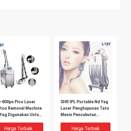
-800ps Pico Laser
SHR IPL Portable Nd Yag
too Removal Machine
Laser Penghapusan Tato
Yag Digunakan Untuk
Mesin Pencabutan
nan Dokter
picosecond laser
machine Laser
Harga Terbaik
Harga Terbaik