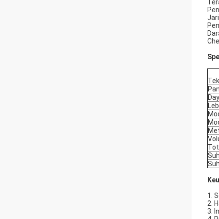
Ter
Pen
Jar
Pem
Dar
Che
Spe
Tek
Pan
Day
Leb
Mod
Mod
Met
Vo
Tot
Suh
Su
Keu
1. 
2. 
3. I