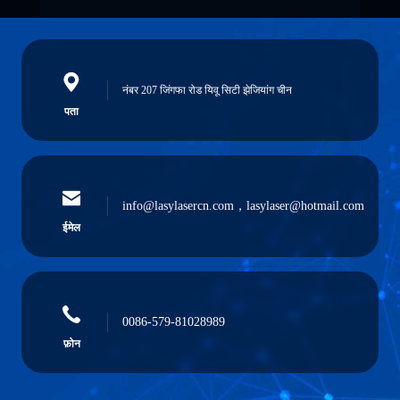
नंबर 207 जिंगफा रोड यिवू सिटी झेजियांग चीन
पता
info@lasylasercn.com，lasylaser@hotmail.com
ईमेल
0086-579-81028989
फ़ोन