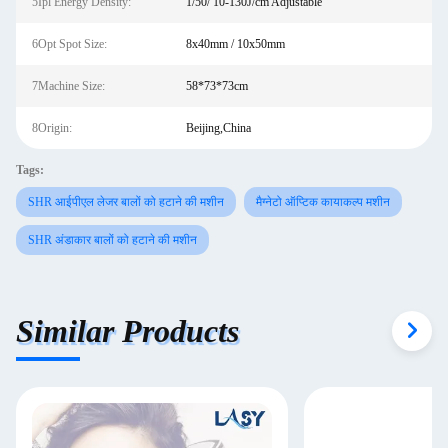
5Ipl Energy Density:
1/50/ 10-130J/cm Adjustable
6Opt Spot Size:
8x40mm / 10x50mm
7Machine Size:
58*73*73cm
8Origin:
Beijing,China
Tags:
SHR आईपीएल लेजर बालों को हटाने की मशीन
मैग्नेटो ऑप्टिक कायाकल्प मशीन
SHR अंडाकार बालों को हटाने की मशीन
Similar Products